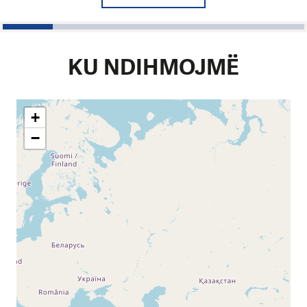
1
2
3
4
5
6
KU NDIHMOJMË
+
−