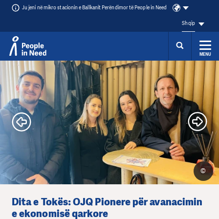
Ju jeni në mikro stacionin e Ballkanit Perëndimor të People in Need
Shqip
MENU
Přeskočit na obsah
©
©
Dita e Tokës: OJQ Pionere për avanacimin
e ekonomisë qarkore