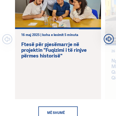
16 maj 2025 | koha e leximit 5 minuta
Ftesë për pjesëmarrje në
projektin "Fuqizimi i të rinjve
26
përmes historisë"
N
M
Q
Q
MË SHUMË