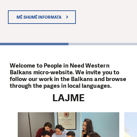
Ekonomia qarkore në Kosovë: Riciklimi
dhe rruga përpara
MË SHUMË INFORMATA
MË SHUMË INFORMATA
1
Welcome to People in Need Western
Balkans micro-website. We invite you to
follow our work in the Balkans and browse
through the pages in local languages.
LAJME