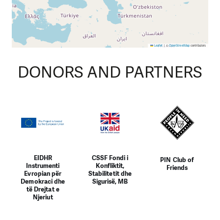
Leaflet
|
©
OpenStreetMap
contributors
DONORS AND PARTNERS
EIDHR
CSSF Fondi i
PIN Club of
Instrumenti
Konfliktit,
Friends
Evropian për
Stabilitetit dhe
Demokraci dhe
Sigurisë, MB
të Drejtat e
Njeriut