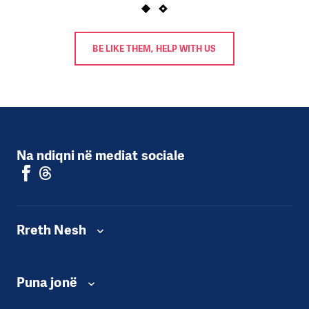
BE LIKE THEM, HELP WITH US
Na ndiqni në mediat sociale
Rreth Nesh
Puna jonë