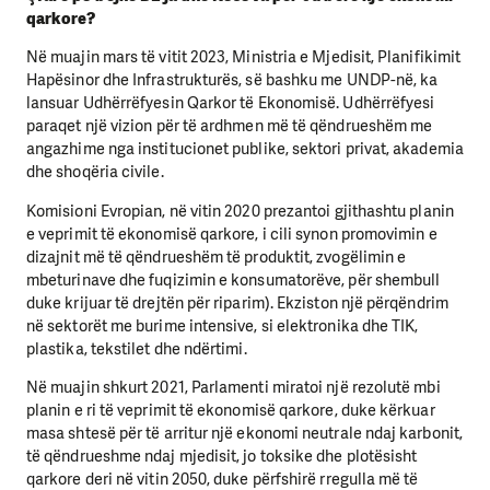
qarkore?
Në muajin mars të vitit 2023, Ministria e Mjedisit, Planifikimit
Hapësinor dhe Infrastrukturës, së bashku me UNDP-në, ka
lansuar Udhërrëfyesin Qarkor të Ekonomisë. Udhërrëfyesi
paraqet një vizion për të ardhmen më të qëndrueshëm me
angazhime nga institucionet publike, sektori privat, akademia
dhe shoqëria civile.
Komisioni Evropian, në vitin 2020 prezantoi gjithashtu planin
e veprimit të ekonomisë qarkore, i cili synon promovimin e
dizajnit më të qëndrueshëm të produktit, zvogëlimin e
mbeturinave dhe fuqizimin e konsumatorëve, për shembull
duke krijuar të drejtën për riparim). Ekziston një përqëndrim
në sektorët me burime intensive, si elektronika dhe TIK,
plastika, tekstilet dhe ndërtimi.
Në muajin shkurt 2021, Parlamenti miratoi një rezolutë mbi
planin e ri të veprimit të ekonomisë qarkore, duke kërkuar
masa shtesë për të arritur një ekonomi neutrale ndaj karbonit,
të qëndrueshme ndaj mjedisit, jo toksike dhe plotësisht
qarkore deri në vitin 2050, duke përfshirë rregulla më të