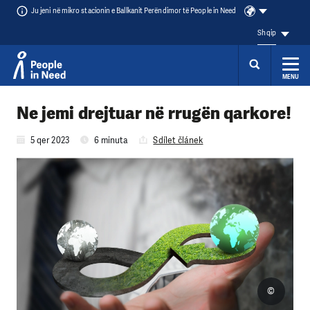
Ju jeni në mikro stacionin e Ballkanit Perëndimor të People in Need
Shqip
MENU
Přeskočit na obsah
Ne jemi drejtuar në rrugën qarkore!
5 qer 2023
6 minuta
Sdílet článek
©