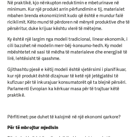
Në praktikë, kjo nënkupton reduktimin e mbeturinave në
minimum. Kur një produkt arrin përfundimin e tij, materialet
mbahen brenda ekonomizimit kudo që është e mundur falë
riciklimit. Këto mund të përdoren në mënyrë produktive dhe të
përsëritur, duke krijuar kështu vlerë të mëtejme.
Ky është një largim nga modeli tradicional, linear ekonomik, i
cili bazohet në modelin merr-bëj-konsumo-hedh. Ky model
mbështetet në sasi të mëdha të materialeve dhe energjisë të
lirë, lehtësisht të qasshme.
Gjithashtu pjesë e këtij modeli është vjetërsimi i planifikuar,
kur një produkt është dizajnuar të ketë një jetëgjatësi të
kufizuar për të inkurajuar konsumatorët që ta blejnë përsëri.
Parlamenti Evropian ka kërkuar masa për të trajtuar këtë
praktikë.
Përfitimet: pse duhet të kalojmë në një ekonomi qarkore?
Për të mbrojtur mjedisin