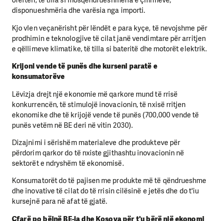
ofertën, të tilla si mosqëndrueshmëria e çmimeve,
disponueshmëria dhe varësia nga importi.
Kjo vlen veçanërisht për lëndët e para kyçe, të nevojshme për
prodhimin e teknologjive të cilat janë vendimtare për arritjen
e qëllimeve klimatike, të tilla si bateritë dhe motorët elektrik.
Krijoni vende të punës dhe kurseni paratë e
konsumatorëve
Lëvizja drejt një ekonomie më qarkore mund të rrisë
konkurrencën, të stimulojë inovacionin, të nxisë rritjen
ekonomike dhe të krijojë vende të punës (700,000 vende të
punës vetëm në BE deri në vitin 2030).
Dizajnimi i sërishëm materialeve dhe produkteve për
përdorim qarkor do të nxiste gjithashtu inovacionin në
sektorët e ndryshëm të ekonomisë.
Konsumatorët do të pajisen me produkte më të qëndrueshme
dhe inovative të cilat do të rrisin cilësinë e jetës dhe do t'iu
kursejnë para në afat të gjatë.
Çfarë po bëjnë BE-ja dhe Kosova për t'u bërë një ekonomi