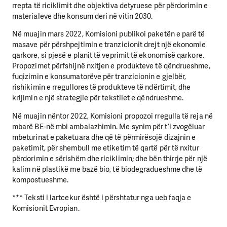
rrepta të riciklimit dhe objektiva detyruese për përdorimin e
materialeve dhe konsum deri në vitin 2030.
Në muajin mars 2022, Komisioni publikoi paketën e parë të
masave për përshpejtimin e tranzicionit drejt një ekonomie
qarkore, si pjesë e planit të veprimit të ekonomisë qarkore.
Propozimet përfshijnë nxitjen e produkteve të qëndrueshme,
fuqizimin e konsumatorëve për tranzicionin e gjelbër,
rishikimin e rregullores të produkteve të ndërtimit, dhe
krijimin e një strategjie për tekstilet e qëndrueshme.
Në muajin nëntor 2022, Komisioni propozoi rregulla të reja në
mbarë BE-në mbi ambalazhimin. Me synim për t’i zvogëluar
mbeturinat e paketuara dhe që të përmirësojë dizajnin e
paketimit, për shembull me etiketim të qartë për të nxitur
përdorimin e sërishëm dhe riciklimin; dhe bën thirrje për një
kalim në plastikë me bazë bio, të biodegradueshme dhe të
kompostueshme.
*** Teksti i lartcekur është i përshtatur nga ueb faqja e
Komisionit Evropian.