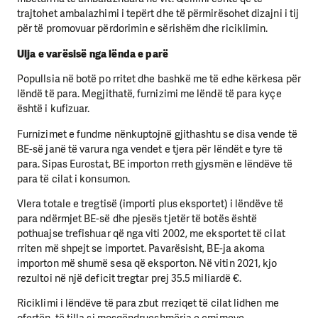
trajtohet ambalazhimi i tepërt dhe të përmirësohet dizajni i tij
për të promovuar përdorimin e sërishëm dhe riciklimin.
Ulja e varësisë nga lënda e parë
Popullsia në botë po rritet dhe bashkë me të edhe kërkesa për
lëndë të para. Megjithatë, furnizimi me lëndë të para kyçe
është i kufizuar.
Furnizimet e fundme nënkuptojnë gjithashtu se disa vende të
BE-së janë të varura nga vendet e tjera për lëndët e tyre të
para. Sipas Eurostat, BE importon rreth gjysmën e lëndëve të
para të cilat i konsumon.
Vlera totale e tregtisë (importi plus eksportet) i lëndëve të
para ndërmjet BE-së dhe pjesës tjetër të botës është
pothuajse trefishuar që nga viti 2002, me eksportet të cilat
rriten më shpejt se importet. Pavarësisht, BE-ja akoma
importon më shumë sesa që eksporton. Në vitin 2021, kjo
rezultoi në një deficit tregtar prej 35.5 miliardë €.
Riciklimi i lëndëve të para zbut rreziqet të cilat lidhen me