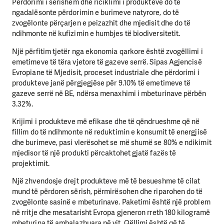
Përdorimi i sërishëm dhe riciklimi i produkteve do të
ngadalësonte përdorimin e burimeve natyrore, do të
zvogëlonte përçarjen e peizazhit dhe mjedisit dhe do të
ndihmonte në kufizimin e humbjes të biodiversitetit.
Një përfitim tjetër nga ekonomia qarkore është zvogëllimi i
emetimeve të tëra vjetore të gazeve serrë. Sipas Agjencisë
Evropiane të Mjedisit, proceset industriale dhe përdorimi i
produkteve janë përgjegjëse për 9.10% të emetimeve të
gazeve serrë në BE, ndërsa menaxhimi i mbeturinave përbën
3.32%.
Krijimi i produkteve më efikase dhe të qëndrueshme që në
fillim do të ndihmonte në reduktimin e konsumit të energjisë
dhe burimeve, pasi vlerësohet se më shumë se 80% e ndikimit
mjedisor të një produkti përcaktohet gjatë fazës të
projektimit.
Një zhvendosje drejt produkteve më të besueshme të cilat
mund të përdoren sërish, përmirësohen dhe riparohen do të
zvogëlonte sasinë e mbeturinave. Paketimi është një problem
në rritje dhe mesatarisht Evropa gjeneron rreth 180 kilogramë
mbeturina të ambalazhuara në vit. Qëllimi është që të