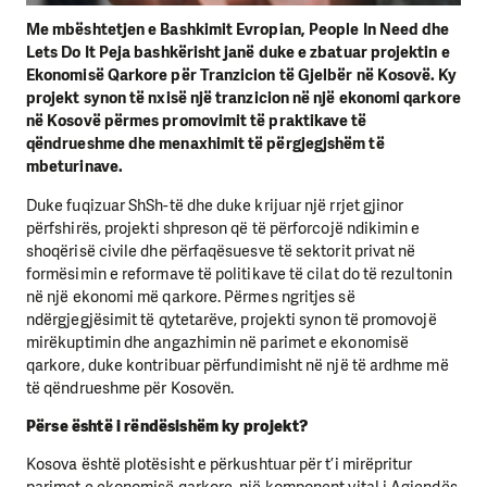
Me mbështetjen e Bashkimit Evropian, People In Need dhe
Lets Do It Peja bashkërisht janë duke e zbatuar projektin e
Ekonomisë Qarkore për Tranzicion të Gjelbër në Kosovë. Ky
projekt synon të nxisë një tranzicion në një ekonomi qarkore
në Kosovë përmes promovimit të praktikave të
qëndrueshme dhe menaxhimit të përgjegjshëm të
mbeturinave.
Duke fuqizuar ShSh-të dhe duke krijuar një rrjet gjinor
përfshirës, ​​projekti shpreson që të përforcojë ndikimin e
shoqërisë civile dhe përfaqësuesve të sektorit privat në
formësimin e reformave të politikave të cilat do të rezultonin
në një ekonomi më qarkore. Përmes ngritjes së
ndërgjegjësimit të qytetarëve, projekti synon të promovojë
mirëkuptimin dhe angazhimin në parimet e ekonomisë
qarkore, duke kontribuar përfundimisht në një të ardhme më
të qëndrueshme për Kosovën.
Përse është i rëndësishëm ky projekt?
Kosova është plotësisht e përkushtuar për t’i mirëpritur