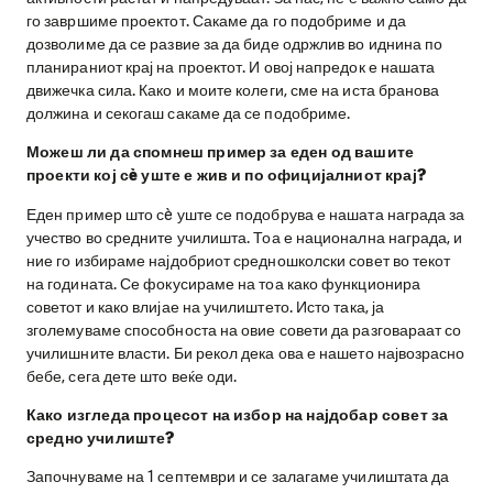
го завршиме проектот. Сакаме да го подобриме и да
дозволиме да се развие за да биде одржлив во иднина по
планираниот крај на проектот. И овој напредок е нашата
движечка сила. Како и моите колеги, сме на иста бранова
должина и секогаш сакаме да се подобриме.
Можеш ли да спомнеш пример за еден од вашите
проекти кој сè уште е жив и по официјалниот крај?
Еден пример што сè уште се подобрува е нашата награда за
учество во средните училишта. Тоа е национална награда, и
ние го избираме најдобриот средношколски совет во текот
на годината. Се фокусираме на тоа како функционира
советот и како влијае на училиштето. Исто така, ја
зголемуваме способноста на овие совети да разговараат со
училишните власти. Би рекол дека ова е нашето највозрасно
бебе, сега дете што веќе оди.
Како изгледа процесот на избор на најдобар совет за
средно училиште?
Започнуваме на 1 септември и се залагаме училиштата да