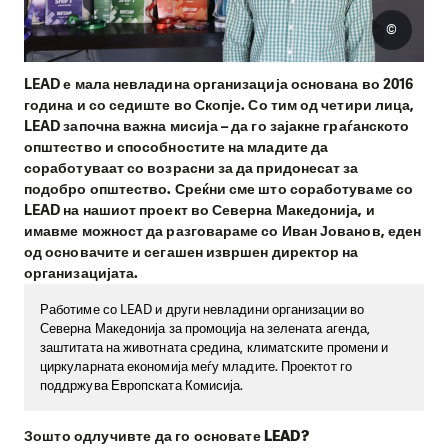
©
LEAD е мала невладина организација основана во 2016
година и со седиште во Скопје. Со тим од четири лица,
LEAD започна важна мисија – да го зајакне граѓанското
општество и способностите на младите да
соработуваат со возрасни за да придонесат за
подобро општество. Среќни сме што соработуваме со
LEAD на нашиот проект во Северна Македонија, и
имавме можност да разговараме со Иван Јованов, еден
од основачите и сегашен извршен директор на
организацијата.
Работиме со LEAD и други невладини организации во
Северна Македонија за промоција на зелената агенда,
заштитата на животната средина, климатските промени и
циркуларната економија меѓу младите. Проектот го
поддржува Европската Комисија.
Зошто одлучивте да го основате LEAD?