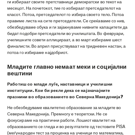
ги избираат своите претставници демократски во текот на
месецот. На почетокот, тие го избираат претседателот на
класот. Потоа, претседателот го избира своето тело. Потоа
правиме листа на сите претседатели. Се среќаваме со нив,
обезбедуваме обука и ги зајакнуваме нивните капацитети да
бидат подобри претседатели во училиштата. Во февруари,
училишните совети аплицираат, а во март избираме шест
финалисти. Во април присуствуваат на тридневен настан, а
потоа го избираме најдобриот.
Младите главно немаат меки и социјални
вештини
Работиш со млади луѓе, наставници и училишни
институции. Кои би рекле дека се најзначајните
празнини во образованието во Северна Македонија?
Не обезбедуваме квалитетно образование за младите во
Северна Македонија. Премногу е теоретски. Не се
фокусираме на практични работи. Лошиот квалитет на
образованието се гледа и во резултатите од тестовите PISA
(меѓународен тест за проценка на ученици по математика,