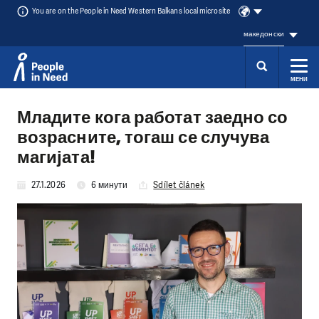
You are on the People in Need Western Balkans local microsite
македонски
МЕНИ
Přeskočit na obsah
Младите кога работат заедно со
возрасните, тогаш се случува
магијата!
27.1.2026
6 минути
Sdílet článek