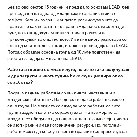
Бев во овој сектор 15 години, и пред да го основам LEAD, бев
претседател на една од младинските организации во
земјата. Кога ми заврши мандатот, размислував што да
правам. Го сакав тоа што го правев – да работам со млади
луѓе, да го поддржувам нивниот личен развој и да
придонесувам во општеството. Имавме многу разговори со
еден од моите колеги тогаш, и така се роди идејата за LEAD.
Потоа собравме основна група од 10 луѓе подготвени да
работат за идејата – и започна LEAD.
Работиш главно со млади луѓе, но исто така вклучуваш
и други групи и институции. Како функционира оваа
соработка?
Покрај младите, работиме со училишта, наставници и
младински работници. Не е доволно да се работи само со
една група. Но магијата се случува кога работиш со сите
групи заедно и кога тие соработуваат. На пример, кога
младите се обидуваат да направат нешто самостојно, често
се изолирани и имаат ограничени ресурси. Но, поголеми
работи можат да се случат кога возрасните се приклучуваат