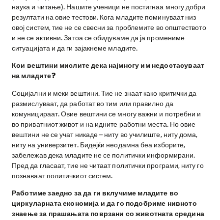
наука и читање). Нашите ученици не постигнаа многу добри
резултати на овие тестови. Кога младите поминуваат низ
овој систем, тие не се свесни за проблемите во општеството
и не се активни. Затоа се обидуваме да ја промениме
ситуацијата и да ги зајакнеме младите.
Кои вештини мислите дека најмногу им недостасуваат
на младите?
Социјални и меки вештини. Тие не знаат како критички да
размислуваат, да работат во тим или правилно да
комуницираат. Овие вештини се многу важни и потребни и
во приватниот живот и на идните работни места. Но овие
вештини не се учат никаде – ниту во училиште, ниту дома,
ниту на универзитет. Бидејќи неодамна беа изборите,
забележав дека младите не се политички информирани.
Пред да гласаат, тие не читаат политички програми, ниту го
познаваат политичкиот систем.
Работиме заедно за да ги вклучиме младите во
циркуларната економија и да го подобриме нивното
знаење за прашањата поврзани со животната средина