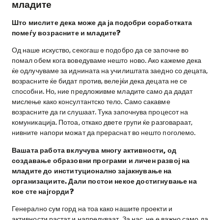
младите
Што мислите дека може да ја подобри соработката
помеѓу возрасните и младите?
Од наше искуство, секогаш е подобро да се започне во
помал обем кога воведуваме нешто ново. Ако кажеме дека
ќе одлучуваме за иднината на училиштата заедно со децата,
возрасните ќе бидат против, велејќи дека децата не се
способни. Но, ние предложивме младите само да дадат
мислење како консултантско тело. Само сакавме
возрасните да ги слушаат. Тука започнува процесот на
комуникација. Потоа, откако двете групи ќе разговараат,
нивните напори можат да прераснат во нешто поголемо.
Вашата работа вклучува многу активности, од
создавање образовни програми и личен развој на
младите до институционално зајакнување на
организациите. Дали постои некое достигнување на
кое сте најгорди?
Генерално сум горд на тоа како нашите проекти и
активности растат и напредуваат. За нас, не е важно само да