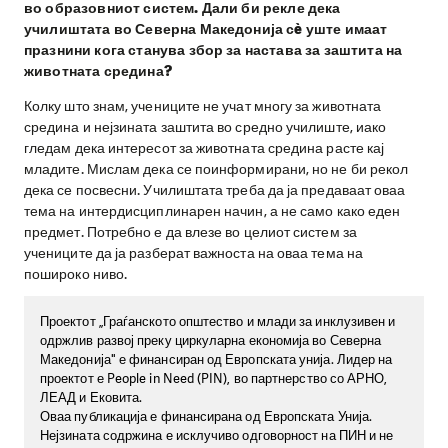
во образовниот систем. Дали би рекле дека
училиштата во Северна Македонија сè уште имаат
празнини кога станува збор за настава за заштита на
животната средина?
Колку што знам, учениците не учат многу за животната
средина и нејзината заштита во средно училиште, иако
гледам дека интересот за животната средина расте кај
младите. Мислам дека се поинформирани, но не би рекол
дека се посвесни. Училиштата треба да ја предаваат оваа
тема на интердисциплинарен начин, а не само како еден
предмет. Потребно е да влезе во целиот систем за
учениците да ја разберат важноста на оваа тема на
пошироко ниво.
Проектот „Граѓанското општество и млади за инклузивен и
одржлив развој преку циркуларна економија во Северна
Македонија" е финансиран од Европската унија. Лидер на
проектот е People in Need (PIN), во партнерство со АРНО,
ЛЕАД и Ековита.
Оваа публикација е финансирана од Европската Унија.
Нејзината содржина е исклучиво одговорност на ПИН и не