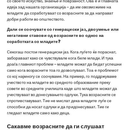
со своето искуство, знаење и поврзаност. Ова е и главната
идеја зад нашата организација – да им овозможиме на
младите да соработуваат со возрасните за да направат
добри работи во општеството.
Дали се соочувате со генерациски јаз, двоумење или
негативни ставови од возрасните во однос на
соработката со младите?
Секогаш постои генерациски јаз. Кога луѓето ќе пораснат,
забораваат како се чувствувале кога биле млади. И тука
доаѓа главниот проблем – младите можат да бидат успешни
само кога возрасните тоа го дозволуваат. Тоа е проблемот
со кој најмногу се соочуваме. На пример, го поддржуваме
учеството на младите во средното образование преку
совети во средните училишта каде што младите можат да
учествуваат во донесувањето одлуки. Тука возрасните се
спротивставуваат. Тие не мислат дека младите луѓе се
способни да носат одлуки и да придонесуваат. Тие ги
гледаат младите само како деца.
Сакавме возрасните да ги слушаат