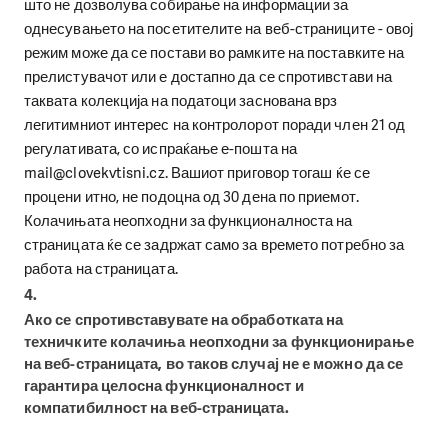
што не дозволува собирање на информации за
однесувањето на посетителите на веб-страниците - овој
режим може да се постави во рамките на поставките на
прелистувачот или е достапно да се спротивстави на
таквата колекција на податоци заснована врз
легитимниот интерес на контролорот поради член 21 од
регулативата, со испраќање е-пошта на
mail@clovekvtisni.cz. Вашиот приговор тогаш ќе се
процени итно, не подоцна од 30 дена по приемот.
Колачињата неопходни за функционалноста на
страницата ќе се задржат само за времето потребно за
работа на страницата.
4.
Ако се спротивставувате на обработката на
техничките колачиња неопходни за функционирање
на веб-страницата, во таков случај не е можно да се
гарантира целосна функционалност и
компатибилност на веб-страницата.