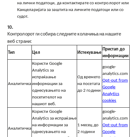
на лични податоци, да контактирате со контролорот или
Канцеларијата за заштита на личните податоци или со
судот.
10.
Контролорот ги собира следните колачиња на нашите
веб страни:
Пристап до
Тип
Цел
Истекување
информации
Користи
Google
google-
Analytics
за
analytics.com
испраќаање
Од времето
Opt-out from
Аналитичка
информации за
на посетата
Google
однесувањето на
до 2 години
Analytics
посетителот на
cookies
нашиот веб.
Користи
Google
google-
Analytics
за испраќање
analytics.com
на информации за
1
месец до
Opt-out from
Аналитичка
однесувањето на
2 години
Google