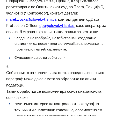
Шафарикова
635/24, 120 00,
Прага
2, ID
Бр
: 25755277,
регистрирана во Општинскиот суд во Прага
,
Секција
O,
Фолио
119 ("
Контролор
"),
контакт детали
:
marek.vozka@clovekvtisni.cz
,
контакт детали од
Data
Protection Officer:
dpo@clovekvtisni.cz
,
како оператор за
оваа веб страна која користи колачиња за велта на:
Следење на сообраќај на веб страна и создавање
статистики од посетители вклучувајќи однесување на
посетителот на веб страниците
;
Функционирање на веб страни
.
2.
Собирањето на колачиња за целта наведена во првиот
параграф може да се смета за обравотка на лични
податоци.
Такви обработки се возможни врз основа на законска
основа како:
л
егитимен интерес на контролорот во случај на
технички и аналитички колачиња, овозможено со