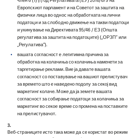
член 6 (1) (ѓ) од Регулативата (ЕУ) 2016/679 на
Европскиот парламент и на Советот за заштита на
физички лица во однос на обработката на лични
податоци и за слободно движење на такви податоци
и укинување на Директивата 95/46 / ЕЗ (Општа
регулатива за заштита на податоците) („
ОРЗП
“ или
„Регулатива“).
вашата согласност е легитимна причина за
обработка на колачиња со колачиња наменети за
таргетирање реклами. Вие ја давате вашата
согласност со поставување на вашиот прелистувач
за времето што е наведено подолу за секој вид
маркетинг колаче. Може да ја земете вашата
согласност за собирање податоци за колачиња за
маркетинг во секое време со промена на поставките
на прелистувачот.
3.
Веб-страниците исто така може да се користат во режим