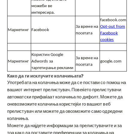
можеби ве
интересира.
facebook.com
За време на
Opt-out from
Маркетинг
F
acebook
посетата
Facebook
cookies
Користин
Google
За време на
Маркетинг
Adwords
за
google.com
посетата
таргетирање реклами
Како да ги исклучите колачињата
?
Употребата на колачиња може да се постави со помош на
вашиот интернет прелистувач. Повеќето прелистувачи
автоматски прифаќаат колачиња по дифолт. Можете да
оневозможите колачиња користејќи го вашиот веб
прелистувач или можете да овозможите само одредени
колачиња.
Можете да најдете информации за прелистувачите и за
тоа како да поставите преференции за колачиња на