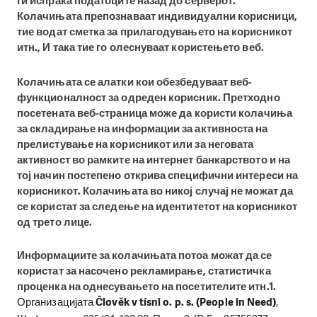
ги испраќа податоците назад до серверот.
Колачињата препознаваат индивидуални корисници,
тие водат сметка за прилагодувањето на корисникот
итн., И така тие го олеснуваат користењето веб.
Колачињата се алатки кои обезбедуваат веб-
функционалност за одреден корисник. Претходно
посетената веб-страница може да користи колачиња
за складирање на информации за активноста на
прелистување на корисникот или за неговата
активност во рамките на интернет банкарството и на
тој начин постепено открива специфични интереси на
корисникот. Колачињата во никој случај не можат да
се користат за следење на идентитетот на корисникот
од трето лице.
Информациите за колачињата потоа можат да се
користат за насочено рекламирање, статистичка
проценка на однесувањето на посетителите итн.
1.
Организацијата
Člověk v tísni o. p. s. (People in Need)
,