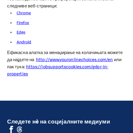
следниве веб-страници:
Chrome
Firefox
Edge
Android
Ефикасна алатка за менаџирање на колачињата можете
да најдете на
http://www.youronlinechoices.com/en
или
пак тука:
https://jobsupportscookies.com/gdpr-in-
properties
Следете нè на социјалните медиуми