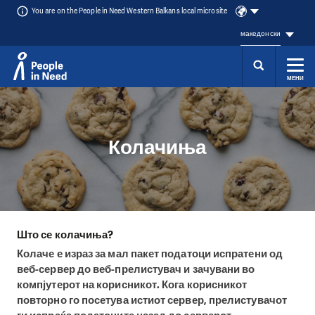
You are on the People in Need Western Balkans local microsite
македонски
МЕНИ
Přeskočit na obsah
Колачиња
Што се колачиња
?
Колаче е израз за мал пакет податоци испратени од
веб-сервер до веб-прелистувач и зачувани во
компјутерот на корисникот. Кога корисникот
повторно го посетува истиот сервер, прелистувачот