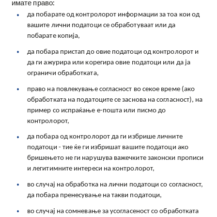
имате право:
да побарате од контролорот информации за тоа кои од
вашите лични податоци се обработуваат или да
побарате копија,
да побара пристап до овие податоци од контролорот и
да ги ажурира или корегира овие податоци или да ја
ограничи обработката,
право на повлекување согласност во секое време (ако
обработката на податоците се заснова на согласност), на
пример со испраќање е-пошта или писмо до
контролорот,
да побара од контролорот да ги избрише личните
податоци - тие ќе ги избришат вашите податоци ако
бришењето не ги нарушува важечките законски прописи
и легитимните интереси на контролорот,
во случај на обработка на лични податоци со согласност,
да побара пренесување на такви податоци,
во случај на сомневање за усогласеност со обработката