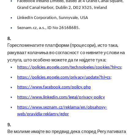
Facebook Ireland Limited, based at 4 Grand Canal Square,
Grand Canal Harbor, Dublin 2, D02 X525, Ireland
LinkedIn Corporation, Sunnyvale, USA
Seznam.cz, a.s., ID No 26168685.
8.
Гореспоменатите платформи (процесори), исто така,
ракуваат колачиња во согласност со нивните услови на
услуга, што особено можете да ги најдете тука:
https://policies.google.com/technologies/cookies?hl=cs
;
https://policies.google.com/privacy/update?hl=cs
;
https://www.facebook.com/policy.php
https://www.linkedin.com/legal/privacy-policy
https://www.seznam.cz/reklama/en/obsahovy-
web/pravidla-reklamy/gdpr
9.
Ве молиме имајте во предвид дека според Регулативата