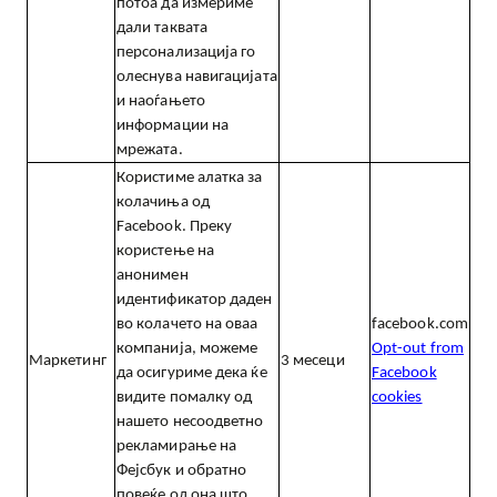
потоа да измериме
дали таквата
персонализација го
олеснува навигацијата
и наоѓањето
информации на
мрежата.
Користиме алатка за
колачиња од
Face
book
. Преку
користење на
анонимен
идентификатор даден
во колачето на оваа
facebook.com
компанија, можеме
Opt-out from
Маркетинг
3
месеци
да осигуриме дека ќе
Facebook
видите помалку од
cookies
нашето несоодветно
рекламирање на
Фејсбук и обратно
повеќе од она што