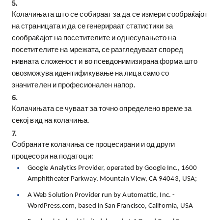
5.
Колачињата што се собираат за да се измери сообраќајот
на страницата и да се генерираат статистики за
сообраќајот на посетителите и однесувањето на
посетителите на мрежата, се разгледуваат според
нивната сложеност и во псевдонимизирана форма што
овозможува идентификување на лица само со
значителен и професионален напор.
6.
Колачињата се чуваат за точно определено време за
секој вид на колачиња.
7.
Собраните колачиња се процесирани и од други
процесори на податоци
:
Google Analytics Provider, operated by Google Inc., 1600
Amphitheater Parkway, Mountain View, CA 94043, USA;
A Web Solution Provider run by Automattic, Inc. -
WordPress.com, based in San Francisco, California, USA