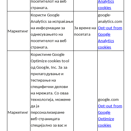
посетителот на веб
Analytics
страната.
cookies
Користи
Google
google-
Analytics
за испраќање
analytics.com
на информации за
За време на
Opt-out from
Маркетинг
однесувањето на
посетата
Google
посетителот на веб
Analytics
страната.
cookies
Користиме
Google
Optimize cookies tool
од
Google, Inc.
За за
прилагодување и
тестирање на
специфични делови
на мрежата. Со оваа
технологија, можеме
google.com
да ја
Opt-out from
Маркетинг
персонализираме
Google
веб-страницата
Optimize
специјално за вас и
cookies