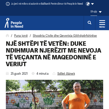
Ju jeni në mikro stacionin e Ballkanit Perëndimor të People in Need
Shqip
MENU
Přeskočit na obsah
Puna jonë
Shoqëria Civile dhe Qeverisja Gjithëpërfshirëse
NJË SHTËPI TË VETËN: DUKE
NDIHMUAR NJERËZIT ME NEVOJA
TË VEÇANTA NË MAQEDONINË E
VERIUT
25 gush 2021
4 minuta
Sdílet článek