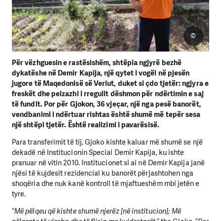
©
Për vëzhguesin e rastësishëm, shtëpia ngjyrë bezhë
dykatëshe në Demir Kapija, një qytet i vogël në pjesën
jugore të Maqedonisë së Veriut, duket si çdo tjetër: ngjyra e
freskët dhe peizazhi i rregullt dëshmon për ndërtimin e saj
të fundit. Por për Gjokon, 36 vjeçar, një nga pesë banorët,
vendbanimi i ndërtuar rishtas është shumë më tepër sesa
një shtëpi tjetër. Është realizimi i pavarësisë.
Para transferimit të tij, Gjoko kishte kaluar më shumë se një
dekadë në Institucionin Special Demir Kapija, ku ishte
pranuar në vitin 2010. Institucionet si ai në Demir Kapija janë
njësi të kujdesit rezidencial ku banorët përjashtohen nga
shoqëria dhe nuk kanë kontroll të mjaftueshëm mbi jetën e
tyre.
“
Më pëlqeu që kishte shumë njerëz [në institucion]; Më