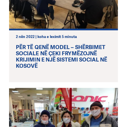
2 nën 2022 | koha e leximit 5 minuta
PËR TË QENË MODEL – SHËRBIMET
SOCIALE NË ÇEKI FRYMËZOJNË
KRIJIMIN E NJË SISTEMI SOCIAL NË
KOSOVË