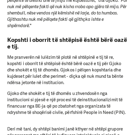
pëlqente të ulesha dhe të flisja me kujdestarët
,” tha Gjoko. “
Por
nuk më pëlqente fakti që nuk kisha rroba apo gjëra të mija. Për
shembull, nëse vendos një këmishë në larje, do ta humbas.
Gjithashtu nuk më pëlqete fakti që gjithçka ishte e
shpërndarë.
"
Kopshti i oborrit të shtëpisë është bërë oazë
e tij.
Me pranverën në lulëzim të plotë në shtëpinë e tij të re,
kopshti i oborrit të shtëpisë është bërë oazë e tij për Gjoko
dhe shokët e tij të dhomës. Gjokos i pëlqen kopshtaria dhe
kujdeset për lulet dhe perimet - diçka që nuk mund ta bënte
ndërsa jetonte në institucion.
Gjoko dhe shokët e tij të dhomës u zhvendosën nga
institucioni si pjesë e një procesi të deinstitucionalizimit të
financuar nga BE-ja që po zbatohet nga organizata të
ndryshme të shoqërisë civile, përfshirë People in Need (PIN).
Deri më tani, dy shtëpi banimi janë kthyer në shtëpi grupore