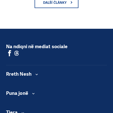
DALŠÍ ČLÁNKY
Na ndiqni në mediat sociale
Rreth Nesh
Puna jonë
Tjera