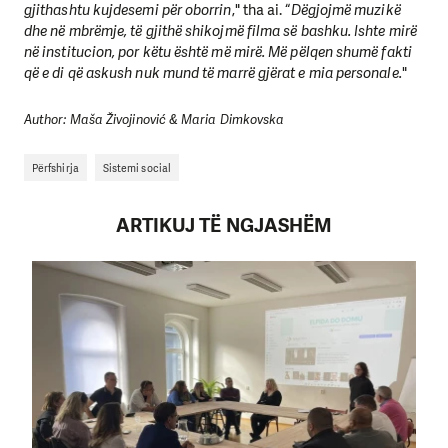
gjithashtu kujdesemi për oborrin
," tha ai. “
Dëgjojmë muzikë
dhe në mbrëmje, të gjithë shikojmë filma së bashku. Ishte mirë
në institucion, por këtu është më mirë. Më pëlqen shumë fakti
që e di që askush nuk mund të marrë gjërat e mia personale.
"
Author: Maša Živojinović & Maria Dimkovska
Përfshirja
Sistemi social
ARTIKUJ TË NGJASHËM