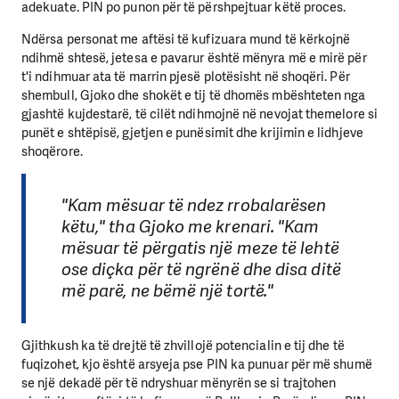
adekuate. PIN po punon për të përshpejtuar këtë proces.
Ndërsa personat me aftësi të kufizuara mund të kërkojnë
ndihmë shtesë, jetesa e pavarur është mënyra më e mirë për
t'i ndihmuar ata të marrin pjesë plotësisht në shoqëri. Për
shembull, Gjoko dhe shokët e tij të dhomës mbështeten nga
gjashtë kujdestarë, të cilët ndihmojnë në nevojat themelore si
punët e shtëpisë, gjetjen e punësimit dhe krijimin e lidhjeve
shoqërore.
"Kam mësuar të ndez rrobalarësen
këtu," tha Gjoko me krenari. "Kam
mësuar të përgatis një meze të lehtë
ose diçka për të ngrënë dhe disa ditë
më parë, ne bëmë një tortë."
Gjithkush ka të drejtë të zhvillojë potencialin e tij dhe të
fuqizohet, kjo është arsyeja pse PIN ka punuar për më shumë
se një dekadë për të ndryshuar mënyrën se si trajtohen