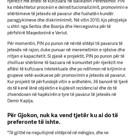
njerëzit me aftësi të kufizuara në Ballkanin Perëndimor. PIN
ka mbështetur procesin e deinstitucionalizimit, promovimin e
shërbimeve të jetesës së pavarur dhe fushatën kundër
paragjykimeve dhe diskriminimit. Në vitin 2010, kjo përpjekje
u shtri nga Serbia dhe Bosnja dhe Hercegovina për të
përfshirë Maqedoninë e Veriut.
Për momentin, PIN po punon në nëntë shtëpi të pavarura të
jetesës në rajon, duke punuar në meremetimin e njësive dhe
rritjen e kapacitetit. Si pjesë e projektit, PIN po punon për të
zhvilluar shërbime të bazuara në komunitet për njerëzit me
aftësi të kufizuara intelektuale dhe po ndihmon në krijimin e
grupeve vetë-avokuese për promovimin e jetesës së pavarur.
Kur projekti të përfundojë vitin e ardhshëm, 36 banorë të tjerë
do të kenë lënë objektin e kujdesit rezidencial dhe do të
zhvendosen në hapësirën e tyre të pavarur të jetesës në
Demir Kapija.
Për Gjokon, nuk ka vend tjetër ku ai do të
preferonte të ishte.
"
Të gjithë ne rregullojmë shtëpinë në mëngjes, dhe ne