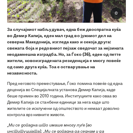
©
За случајниот набљудувач, една беж двоспратна куќа
во Демир Капија, еден мал град во јужниот дел на
северна Македонија, изгледа како и секоја друга:
свежата боја и редовниот пејзаж сведочат за нејзината
неодамнешна изградба. Но, за Ѓоко (36), еден од петте
жители, новоизградената резиденција е многу повеќе
од само друга куќа. Тоа е остварување на
независноста.
Пред неговото преместување, Ѓоко помина повеќе од една
деценија во Специјалната установа Демир Капија, каде
беше примен во 2010 година. Институциите како оваа во
Демир Капија се станбени единици за нега каде што
жителите се исклучени од општеството и немаат доволно
контрола врз нивните животи.
„
Ми се допадна што имаше многу луѓе [во
институцијата]; „Ми се допадна да седнам и да