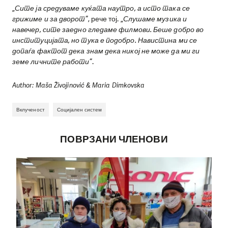
„
Сите ја средуваме куќата наутро, а исто така се
грижиме и за дворот
“, рече тој. „
Слушаме музика и
навечер, сите заедно гледаме филмови. Беше добро во
институцијата, но тука е подобро. Навистина ми се
допаѓа фактот дека знам дека никој не може да ми ги
земе личните работи
“.
Author: Maša Živojinović & Maria Dimkovska
Вклученост
Социјален систем
ПОВРЗАНИ ЧЛЕНОВИ