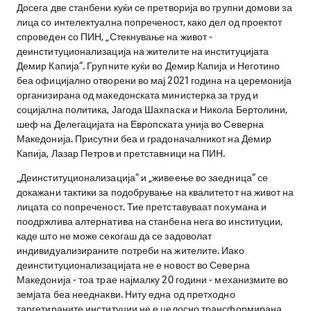
Досега две станбени куќи се претворија во групни домови за
лица со интелектуална попреченост, како дел од проектот
спроведен со ПИН, „Стекнување на живот -
деинституционализација на жителите на институцијата
Демир Капија“. Групните куќи во Демир Капија и Неготино
беа официјално отворени во мај 2021 година на церемонија
организирана од македонската министерка за труд и
социјална политика, Јагода Шахпаска и Никола Бертолини,
шеф на Делегацијата на Европската унија во Северна
Македонија. Присутни беа и градоначалникот на Демир
Капија, Лазар Петров и претставници на ПИН.
„Деинституционализација“ и „живеење во заедница“ се
докажани тактики за подобрување на квалитетот на живот на
лицата со попреченост. Тие претставуваат похумана и
поодржлива алтернатива на станбена нега во институции,
каде што не може секогаш да се задоволат
индивидуализираните потреби на жителите. Иако
деинституционализацијата не е новост во Северна
Македонија - тоа трае најмалку 20 години - механизмите во
земјата беа нееднакви. Ниту една од претходно
таргетираните институции не е целосно трансформирана,