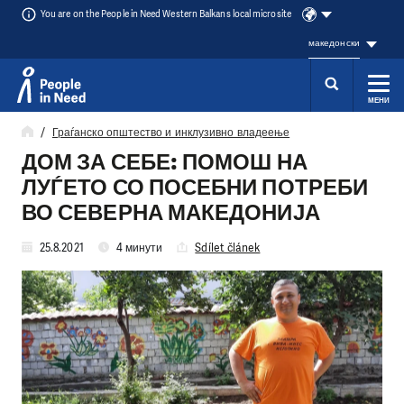
You are on the People in Need Western Balkans local microsite
македонски
МЕНИ
Přeskočit na obsah
Граѓанско општество и инклузивно владеење
ДОМ ЗА СЕБЕ: ПОМОШ НА
ЛУЃЕТО СО ПОСЕБНИ ПОТРЕБИ
ВО СЕВЕРНА МАКЕДОНИЈА
25.8.2021
4 минути
Sdílet článek