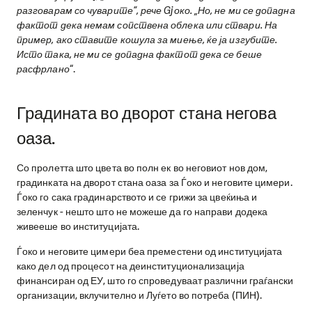
разговарам со чуварите“, рече Gjоко. „Но, не ми се допадна
фактот дека немам сопствена облека или ствари. На
пример, ако ставите кошула за миење, ќе ја изгубите.
Исто така, не ми се допадна фактот дека се беше
расфрлано
“.
Градината
во дворот стана негова
оаза.
Со пролетта што цвета во полн ек во неговиот нов дом,
градинката на дворот стана оаза за Ѓоко и неговите цимери.
Ѓоко го сака градинарството и се грижи за цвеќиња и
зеленчук - нешто што не можеше да го направи додека
живееше во институцијата.
Ѓоко и неговите цимери беа преместени од институцијата
како дел од процесот на деинституционализација
финансиран од ЕУ, што го спроведуваат различни граѓански
организации, вклучително и Луѓето во потреба (ПИН).