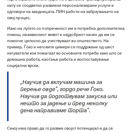
ниту се соодветно развиени персонализирани услуги и
одговори на заедницата. ПИН работи на забрзувањето на
овој процес.
Иако на луѓето со попреченост им е потребна дополнителна
помош, независниот живот е најдобриот начин да им се
помогне целосно да учествуваат во општеството. На
пример, Ѓоко и неговите цимери се поддржани од шест
негуватели кои помагаат во основните потреби како што се
домашна работа, наоѓање работа и воспоставување
социјални врски.
„Научив да вклучам машина за
перење овде“, гордо рече Ѓоко.
Научив да подготвувам закуска или
нешто за јадење и пред неколку
дена направивме торта“.
Секој има право да го развие својот потенцијал и да се