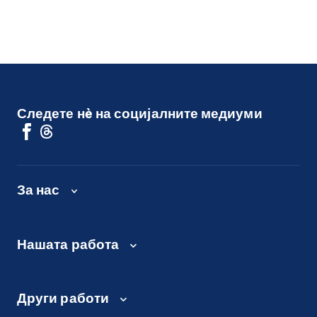
Следете нè на социјалните медиуми
За нас
Нашата работа
Други работи