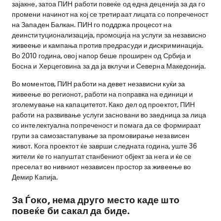
зајакне, затоа ПИН работи повеќе од една деценија за да го
промени начинот на кој се третираат лицата со попреченост
на Западен Балкан. ПИН го поддржа процесот на
деинституционализација, промоција на услуги за независно
живеење и кампања против предрасуди и дискриминација.
Во 2010 година, овој напор беше проширен од Србија и
Босна и Херцеговина за да ја вклучи и Северна Македонија.
Во моментов, ПИН работи на девет независни куќи за
живеење во регионот, работи на поправка на единици и
зголемување на капацитетот. Како дел од проектот, ПИН
работи на развивање услуги засновани во заедница за лица
со интелектуална попреченост и помага да се формираат
групи за самозастапување за промовирање независен
живот. Кога проектот ќе заврши следната година, уште 36
жители ќе го напуштат станбениот објект за нега и ќе се
преселат во нивниот независен простор за живеење во
Демир Капија.
За Ѓоко, нема друго место каде што
повеќе би сакал да биде.