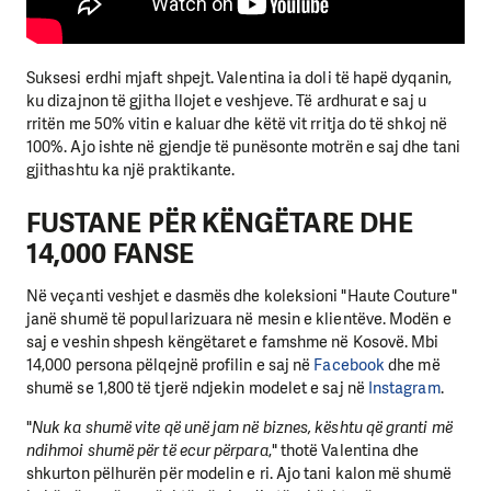
Suksesi erdhi mjaft shpejt. Valentina ia doli të hapë dyqanin,
ku dizajnon të gjitha llojet e veshjeve. Të ardhurat e saj u
rritën me 50% vitin e kaluar dhe këtë vit rritja do të shkoj në
100%. Ajo ishte në gjendje të punësonte motrën e saj dhe tani
gjithashtu ka një praktikante.
FUSTANE PËR KËNGËTARE DHE
14,000 FANSE
Në veçanti veshjet e dasmës dhe koleksioni "Haute Couture"
janë shumë të popullarizuara në mesin e klientëve. Modën e
saj e veshin shpesh këngëtaret e famshme në Kosovë. Mbi
14,000 persona pëlqejnë profilin e saj në
Facebook
dhe më
shumë se 1,800 të tjerë ndjekin modelet e saj në
Instagram
.
"
Nuk ka shumë vite që unë jam në biznes, kështu që granti më
ndihmoi shumë për të ecur përpara
," thotë Valentina dhe
shkurton pëlhurën për modelin e ri. Ajo tani kalon më shumë