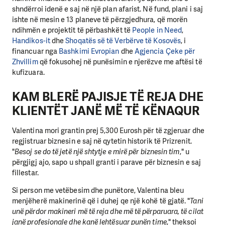
shndërroi idenë e saj në një plan afarist. Në fund, plani i saj
ishte në mesin e 13 planeve të përzgjedhura, që morën
ndihmën e projektit të përbashkët të
People in Need
,
Handikos-it
dhe
Shoqatës së të Verbërve të Kosovës
, i
financuar nga
Bashkimi Evropian
dhe
Agjencia Çeke për
Zhvillim
që fokusohej në punësimin e njerëzve me aftësi të
kufizuara.
KAM BLERË PAJISJE TË REJA DHE
KLIENTËT JANË MË TË KËNAQUR
Valentina mori grantin prej 5,300 Eurosh për të zgjeruar dhe
regjistruar biznesin e saj në qytetin historik të Prizrenit.
"
Besoj se do të jetë një shtytje e mirë për biznesin tim
," u
përgjigj ajo, sapo u shpall granti i parave për biznesin e saj
fillestar.
Si person me vetëbesim dhe punëtore, Valentina bleu
menjëherë makinerinë që i duhej qe një kohë të gjatë. "
Tani
unë përdor makineri më të reja dhe më të përparuara, të cilat
janë profesionale dhe kanë lehtësuar punën time
," theksoi