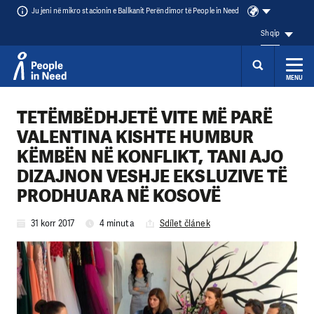
Ju jeni në mikro stacionin e Ballkanit Perëndimor të People in Need
Shqip
MENU
Přeskočit na obsah
TETËMBËDHJETË VITE MË PARË
VALENTINA KISHTE HUMBUR
KËMBËN NË KONFLIKT, TANI AJO
DIZAJNON VESHJE EKSLUZIVE TË
PRODHUARA NË KOSOVË
31 korr 2017
4 minuta
Sdílet článek