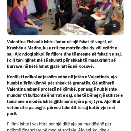
©
Valentina Elshani kishte lindur në një fshat të vogël, në
Krushën e Madhe, ku u rrit me motrën dhe dy vëllezërit e
saj. Ajo ndoqi shkollën fillore dhe të mesme në fshatin e saj,
i cili tani njihet më së shumti për shkak të masakrimit së
burrave në këtë fshat gjatë luftës në Kosovë.
Konflikti ndikoi ndjeshëm edhe në jetën e Valentinës, ajo
humbi njërën këmbë për shkak të granatës. Që atëherë
Valentina mbanë protezë në këmbë, por asgjë nuk kishte
mundur t'i kufizonte ëndrrat e saj, dhe të bëhej një stiliste e
famshme e modës ishte gjithmonë njëra prej tyre. Ajo filloi
vetëm dhe pa asgjë, përveç talentit të saj katër vjet më
parë.
Fillimi ishte i vështirë por një ditë ajo pa mundësinë për
ndihmë financiare në mediat sociale. Ajo aplikoi dhe e