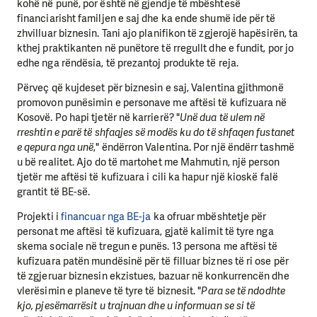
kohë në punë, por është në gjendje të mbështesë
financiarisht familjen e saj dhe ka ende shumë ide për të
zhvilluar biznesin. Tani ajo planifikon të zgjerojë hapësirën, ta
kthej praktikanten në punëtore të rregullt dhe e fundit, por jo
edhe nga rëndësia, të prezantoj produkte të reja.
Përveç që kujdeset për biznesin e saj, Valentina gjithmonë
promovon punësimin e personave me aftësi të kufizuara në
Kosovë. Po hapi tjetër në karrierë? "
Unë dua të ulem në
rreshtin e parë të shfaqjes së modës ku do të shfaqen fustanet
e qepura nga unë
," ëndërron Valentina. Por një ëndërr tashmë
u bë realitet. Ajo do të martohet me Mahmutin, një person
tjetër me aftësi të kufizuara i cili ka hapur një kioskë falë
grantit të BE-së.
Projekti i
financuar nga BE-ja
ka ofruar mbështetje për
personat me aftësi të kufizuara, gjatë kalimit të tyre nga
skema sociale në tregun e punës. 13 persona me aftësi të
kufizuara patën mundësinë për të filluar biznes të ri ose për
të zgjeruar biznesin ekzistues, bazuar në konkurrencën dhe
vlerësimin e planeve të tyre të biznesit. "
Para se të ndodhte
kjo, pjesëmarrësit u trajnuan dhe u informuan se si të