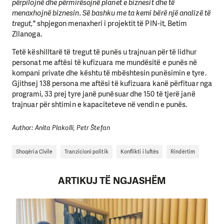
përpilojnë dhe përmirësojnë planet e biznesit dhe të
menaxhojnë biznesin. Së bashku me ta kemi bërë një analizë të
tregut
," shpjegon menaxheri i projektit të PIN-it, Betim
Zllanoga.
Tetë këshilltarë të tregut të punës u trajnuan për të lidhur
personat me aftësi të kufizuara me mundësitë e punës në
kompani private dhe kështu të mbështesin punësimin e tyre.
Gjithsej 138 persona me aftësi të kufizuara kanë përfituar nga
programi, 33 prej tyre janë punësuar dhe 150 të tjerë janë
trajnuar për shtimin e kapaciteteve në vendin e punës.
Author: Anita Plakolli, Petr Štefan
Shoqëria Civile
Tranzicioni politik
Konflikti i luftës
Rindërtim
ARTIKUJ TË NGJASHËM