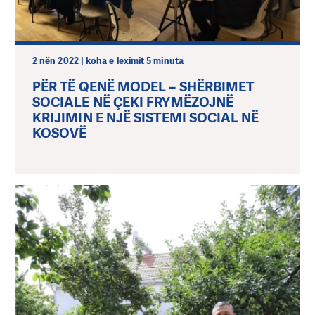
2 nën 2022 | koha e leximit 5 minuta
PËR TË QENË MODEL – SHËRBIMET
SOCIALE NË ÇEKI FRYMËZOJNË
KRIJIMIN E NJË SISTEMI SOCIAL NË
KOSOVË