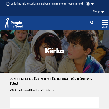
Ju jeni në mikro stacionin e Ballkanit Perëndimor të People in Need
Shqip
MENU
Přeskočit na obsah
Kërko
REZULTATET E KËRKIMIT 2 TË GJETURAT PËR KËRKIMIN
TUAJ:
Kërko sipas etiketës
: Përfshirja