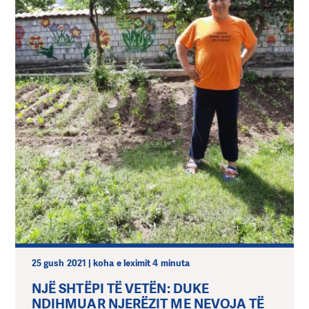
25 gush 2021 | koha e leximit 4 minuta
NJË SHTËPI TË VETËN: DUKE
NDIHMUAR NJERËZIT ME NEVOJA TË