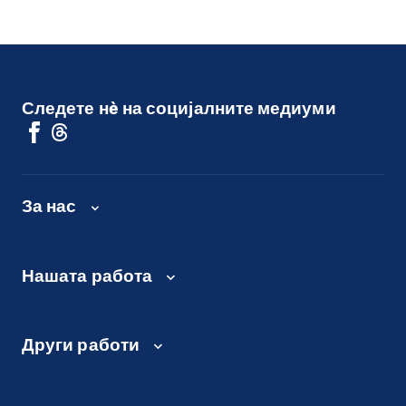
Следете нè на социјалните медиуми
За нас
Нашата работа
Други работи