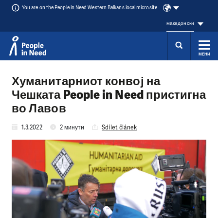
You are on the People in Need Western Balkans local microsite
македонски
МЕНИ
Přeskočit na obsah
Хуманитарниот конвој на
Чешката People in Need пристигна
во Лавов
1.3.2022
2 минути
Sdílet článek