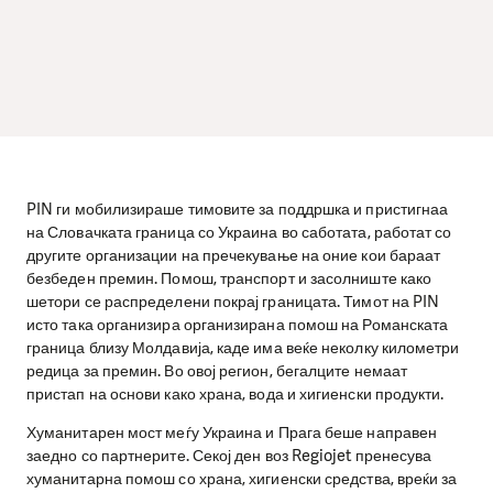
PIN ги мобилизираше тимовите за поддршка и пристигнаа
на Словачката граница со Украина во саботата, работат со
другите организации на пречекување на оние кои бараат
безбеден премин. Помош, транспорт и засолниште како
шетори се распределени покрај границата. Тимот на PIN
исто така организира организирана помош на Романската
граница близу Молдавија, каде има веќе неколку километри
редица за премин. Во овој регион, бегалците немаат
пристап на основи како храна, вода и хигиенски продукти.
Хуманитарен мост меѓу Украина и Прага беше направен
заедно со партнерите. Секој ден воз Regiojet пренесува
хуманитарна помош со храна, хигиенски средства, вреќи за