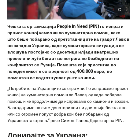
©
Чешката организација People in Need (PIN) го испрати
првиот конвој камиони со хуманитарна помош, како
што беше побарано од претставниците на градот Лавов
во западна Украина, каде хуманитарната ситуација се
влошува постојано со десетици илјади внатрешно
преселени луѓе бегаат во потрага по безбедност по
конфликтот со Русија. Помошта која пристигна во
понеделникот е со вредност од 400.000 евра, во
моментов се подготвуваат уште конвои.
„Потребите на Украинците се огромни. Го испраќаме првиот
конвој на хуманитарна помош во Лавов, од каде побараа
помош, и ќе продолжиме да испраќаме со камиони и возови.
Благодариме на сите донатори кои ни доставија бесплатно
или со огромен попуст добра кои беа побарани од
Украинската страна.“ рече Симон Панек, Директор на PIN.
Донирајте за Украина: