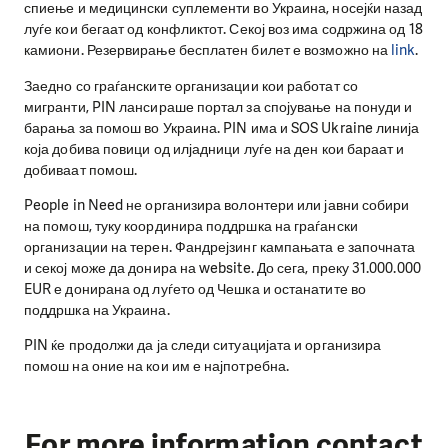
спиење и медицински суплементи во Украина, носејќи назад
луѓе кои бегаат од конфликтот. Секој воз има содржина од 18
камиони. Резервирање бесплатен билет е возможно на
link
.
Заедно со граѓанските организации кои работат со
мигранти, PIN лансираше портал за спојување на понуди и
барања за помош во Украина. PIN има и SOS Ukraine линија
која добива повици од илјадници луѓе на ден кои бараат и
добиваат помош.
People in Need не организира волонтери или јавни собири
на помош, туку координира поддршка на граѓански
организации на терен. Фандрејзинг кампањата е започната
и секој може да донира на website. До сега, преку 31.000.000
EUR е донирана од луѓето од Чешка и останатите во
поддршка на Украина.
PIN ќе продолжи да ја следи ситуацијата и организира
помош на оние на кои им е најпотребна.
For more information contact