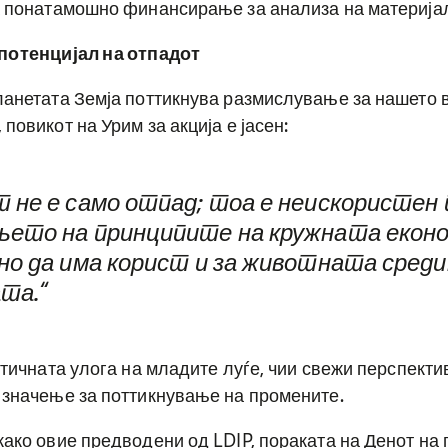
а понатамошно финансирање за анализа на материја
потенцијал на отпадот
ланетата Земја поттикнува размислување за нашето 
повикот на Урим за акција е јасен:
 не е само отпад; тоа е неискористен 
ето на принципите на кружната еконо
о да има корист и за животната средин
та.“
ритичната улога на младите луѓе, чии свежи перспект
 значење за поттикнување на промените.
како овие предводени од LDIP, пораката на Денот на 