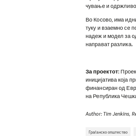
чување и одржливо
Во Косово, има идн
туку и взаемно се п
надеж и модел за о
направат разлика.
За проектот
: Прое
иницијатива која п
финансиран од Евр
на Република Чешка
Author: Tim Jenkins, R
Граѓанско општество