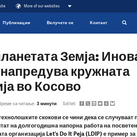
site
More of our websites
Публикации
Вклучете се
Контакт
планетата Земја: Ино
унапредува кружната
ја во Косово
Време за читање:
3 минути
Sdílet:
ехнолошките скокови се чини дека се случуваат п
тат на долгогодишна напорна работа на посветен
а организација Let’s Do It Peja (LDIP) е пример за