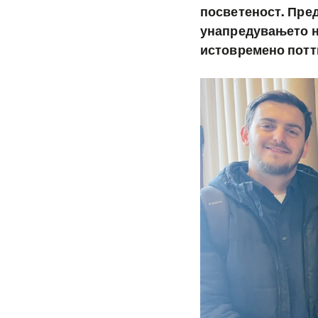
посветеност. Пред
унапредувањето на
истовремено потт