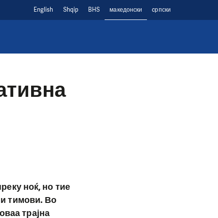
English
Shqip
BHS
македонски
cрпски
вативна
реку ноќ, но тие
и тимови. Во
 оваа трајна