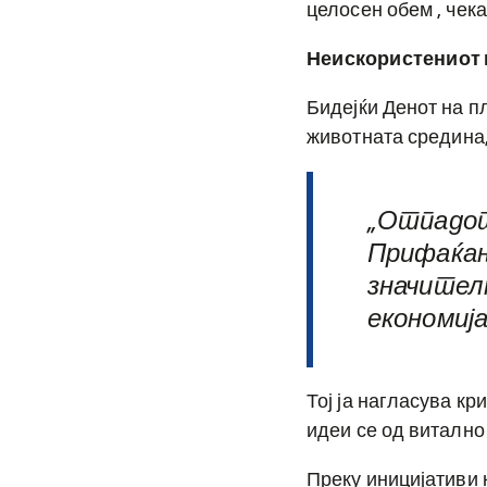
целосен обем , чек
Неискористениот 
Бидејќи Денот на п
животната средина, 
„Отпадот
Прифаќањ
значителн
економија
Тој ја нагласува к
идеи се од витално
Преку иницијативи 