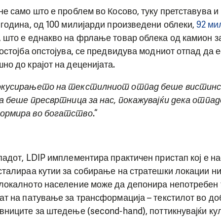
не само што е проблем во Косово, туку претставува 
 година, од 100 милијарди произведени облеки,
92 ми
, што е еднакво на фрлање товар облека од камион за
состојба опстојува, се предвидува модниот отпад да 
но до крајот на деценијата.
окусирањето на текстилниот отпад беше вистинс
а беше пресвртница за нас, покажувајќи дека отпа
формира во богатство
.“
падот, LDIP имплементира практичен пристап кој е на
сталираа кутии за собирање на стратешки локации ни
 локалното население може да депонира непотребен 
ат на патување за трансформација – текстилот во до
вниците за штедење (second-hand), поттикнувајќи ку