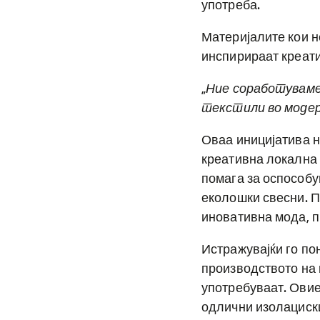
употреба.
Материјалите кои н
инспирираат креати
„
Ние соработуваме
текстили во модер
Оваа иницијатива н
креативна локална 
помага за оспособу
еколошки свесни. П
иновативна мода, п
Истражувајќи го по
производството на 
употребуваат. Овие
одлични изолациски