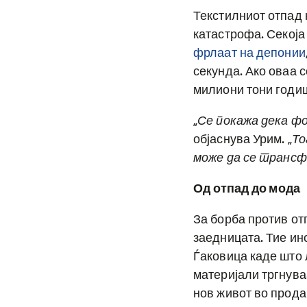
Текстилниот отпад 
катастрофа. Секоја
фрлаат на депонии
секунда. Ако оваа 
милиони тони годиш
„
Се покажа дека ф
објаснува Урим. „
То
може да се транс
Од отпад до мода
За борба против от
заедницата. Тие ин
Ѓаковица каде што
материјали тргнува
нов живот во прода