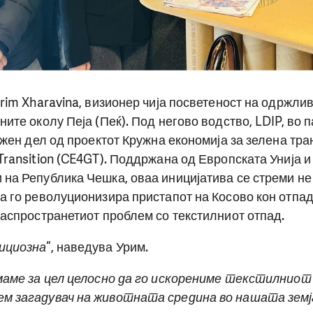
rim Xharavina, визионер чија посветеност на одржлив
ите околу Пеја (Пеќ). Под негово водство, LDIP, во 
ажен дел од проектот Кружна економија за зелена тран
Transition (CE4GT). Поддржана од Европската Унија 
на Република Чешка, оваа иницијатива се стреми не 
а го револуционизира пристапот на Косово кон отпад
распространетиот проблем со текстилниот отпад.
ициозна
“, наведува Урим.
маме за цел целосно да го искорениме текстилниот
м загадувач на животната средина во нашата земј