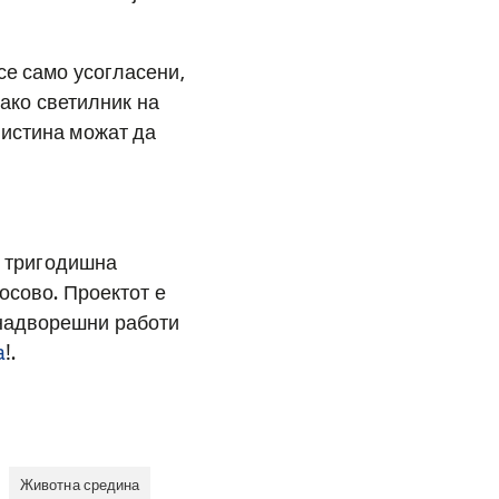
се само усогласени,
како светилник на
вистина можат да
е тригодишна
осово. Проектот е
 надворешни работи
a
!.
Животна средина