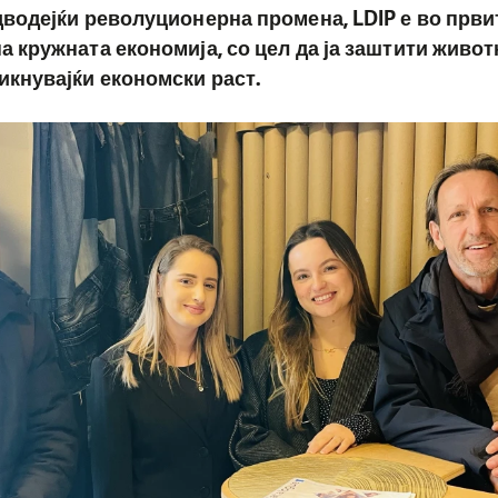
водејќи револуционерна промена, LDIP е во први
 кружната економија, со цел да ја заштити живот
икнувајќи економски раст.