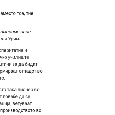
аместо тоа, тие
намениме овие
вели Урим.
сперитетна и
ичко училиште
штини за да бидат
ормираат отпадот во
то.
сто така пионер во
т повеќе да се
ција, ветуваат
о производството во