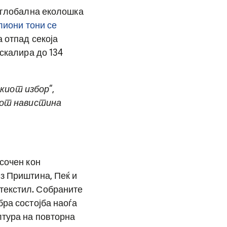
и глобална еколошка
лиони тони се
 отпад секоја
ескалира до 134
киот избор
“,
дот навистина
сочен кон
з Приштина, Пеќ и
текстил. Собраните
бра состојба наоѓа
лтура на повторна