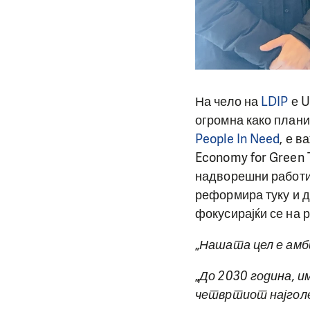
На чело на
LDIP
е U
огромна како планин
People In Need
, е в
Economy for Green 
надворешни работи 
реформира туку и д
фокусирајќи се на 
„
Нашата цел е амб
„
До 2030 година, и
четвртиот најголе