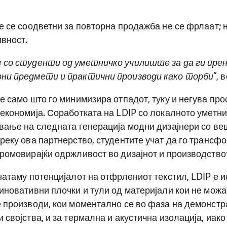
е се соодветни за повторна продажба не се фрлаат; н
вност.
 со студенти од уметничко училиште за да ги пре
ни предмети и практични производи како торби
“, 
е само што го минимизира отпадот, туку и негува про
економија. Соработката на LDIP со локалното уметн
вање на следната генерација модни дизајнери со ве
реку ова партнерство, студентите учат да го трансф
ромовирајќи одржливост во дизајнот и производство
натаму потенцијалот на отфрлениот текстил, LDIP е и
иновативни плочки и тули од материјали кои не можа
 производи, кои моментално се во фаза на демонстра
 својства, и за термална и акустична изолација, иак