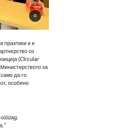
©
и практики е е
партнерство со
зиција (Circular
и Министерството за
само да го
от, особено
 отпад,
а.
“