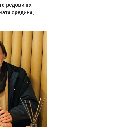
те редови на
ната средина,