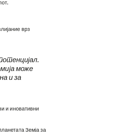
лот.
влијание врз
потенцијал.
мија може
а и за
иви и иновативни
планетата Земја за