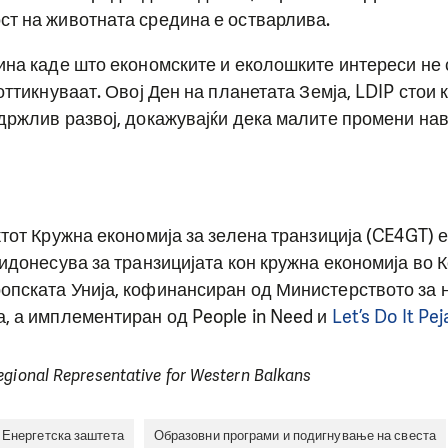
ст на животната средина е остварлива.
ина каде што економските и еколошките интереси не 
оттикнуваат. Овој Ден на планетата Земја, LDIP стои 
држлив развој, докажувајќи дека малите промени на
ктот Кружна економија за зелена транзиција (CE4GT) 
ридонесува за транзицијата кон кружна економија во К
опската Унија, кофинансиран од Министерството за
, а имплементиран од People in Need и
Let’s Do It Pej
egional Representative for Western Balkans
Енергетска заштета
Образовни програми и подигнување на свеста