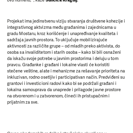
ovu namenu
, “, kaže
Sunčica Kragulj
.
Projekat ima jedinstvenu viziju stvaranja društvene kohezije i
integrativnog aktvizma među građanima i zajednicama u
gradu Mostaru, kroz korišćenje i unapređivanje kvaliteta i
sadržaja javnih prostora. To uključuje mobilizirajuće
aktivnosti za različite grupe – od mladih preko aktivista, do
osoba sa invaliditetom i starih osoba – kako bi bili osnaženi
da iskažu svoje potrebe u javnim prostorima i deluju u tom
pravcu. Građanke i građani i lokalne vlasti će koristiti
stečene veštine, alate i mehanizme za rešavanje prioriteta na
inkluzivan, rodno osetljiv i participativan način. Predviđeni su
grantovi i investicioni radovi kako bi se podržali građani i
lokalna samouprava da unaprede i prilagode javne prostore
na otvorenom i u zatvorenom, čineći ih pristupačnim i
prijatnim za sve.