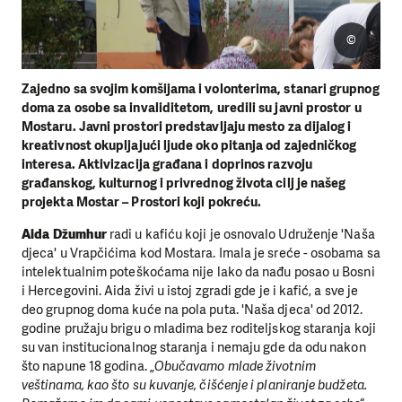
©
Zajedno sa svojim komšijama i volonterima, stanari grupnog
doma za osobe sa invaliditetom, uredili su javni prostor u
Mostaru. Javni prostori predstavljaju mesto za dijalog i
kreativnost okupljajući ljude oko pitanja od zajedničkog
interesa. Aktivizacija građana i doprinos razvoju
građanskog, kulturnog i privrednog života cilj je našeg
projekta
Mostar – Prostori koji pokreću
.
Aida Džumhur
radi u kafiću koji je osnovalo Udruženje 'Naša
djeca' u Vrapčićima kod Mostara. Imala je sreće - osobama sa
intelektualnim poteškoćama nije lako da nađu posao u Bosni
i Hercegovini. Aida živi u istoj zgradi gde je i kafić, a sve je
deo grupnog doma kuće na pola puta. 'Naša djeca' od 2012.
godine pružaju brigu o mladima bez roditeljskog staranja koji
su van institucionalnog staranja i nemaju gde da odu nakon
što napune 18 godina. „
Obučavamo mlade životnim
veštinama, kao što su kuvanje, čišćenje i planiranje budžeta.