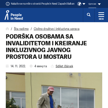
Nalazite se na mikro stranici People in Need Zapadni Balkan
cрпски
MENI
Přeskočit na obsah
Šta radimo
Civilno društvo i inkluzivna uprava
PODRŠKA OSOBAMA SA
INVALIDITETOM I KREIRANJE
INKLUZIVNOG JAVNOG
PROSTORA U MOSTARU
14. 11. 2022.
4 минута
Sdílet článek