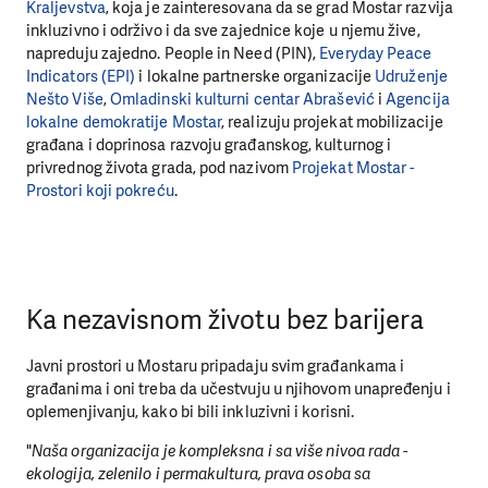
Kraljevstva
, koja je zainteresovana da se grad Mostar razvija
inkluzivno i održivo i da sve zajednice koje u njemu žive,
napreduju zajedno. People in Need (PIN),
Everyday Peace
Indicators (EPI)
i lokalne partnerske organizacije
Udruženje
Nešto Više
,
Omladinski kulturni centar Abrašević
i
Agencija
lokalne demokratije Mostar
, realizuju projekat mobilizacije
građana i doprinosa razvoju građanskog, kulturnog i
privrednog života grada, pod nazivom
Projekat Mostar -
Prostori koji pokreću
.
Ka nezavisnom životu bez barijera
Javni prostori u Mostaru pripadaju svim građankama i
građanima i oni treba da učestvuju u njihovom unapređenju i
oplemenjivanju, kako bi bili inkluzivni i korisni.
"
Naša organizacija je kompleksna i sa više nivoa rada -
ekologija, zelenilo i permakultura, prava osoba sa