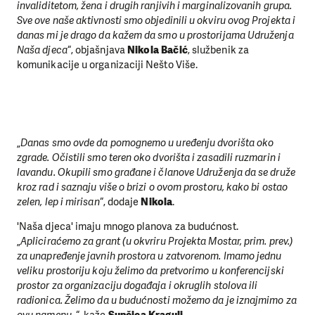
invaliditetom, žena i drugih ranjivih i marginalizovanih grupa.
Sve ove naše aktivnosti smo objedinili u okviru ovog Projekta i
danas mi je drago da kažem da smo u prostorijama Udruženja
Naša djeca
“, objašnjava
Nikola Bačić
, službenik za
komunikacije u organizaciji Nešto Više.
„
Danas smo ovde da pomognemo u uređenju dvorišta oko
zgrade. Očistili smo teren oko dvorišta i zasadili ruzmarin i
lavandu. Okupili smo građane i članove Udruženja da se druže
kroz rad i saznaju više o brizi o ovom prostoru, kako bi ostao
zelen, lep i mirisan
“, dodaje
Nikola
.
'Naša djeca' imaju mnogo planova za budućnost.
„
Apliciraćemo za grant (u okvriru Projekta Mostar, prim. prev.)
za unapređenje javnih prostora u zatvorenom. Imamo jednu
veliku prostoriju koju želimo da pretvorimo u konferencijski
prostor za organizaciju događaja i okruglih stolova ili
radionica. Želimo da u budućnosti možemo da je iznajmimo za