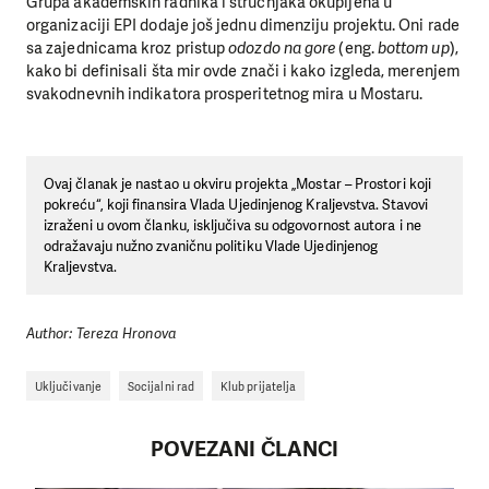
Grupa akademskih radnika i stručnjaka okupljena u
organizaciji EPI dodaje još jednu dimenziju projektu. Oni rade
sa zajednicama kroz pristup
odozdo na gore
(eng.
bottom up
),
kako bi definisali šta mir ovde znači i kako izgleda, merenjem
svakodnevnih indikatora prosperitetnog mira u Mostaru.
Ovaj članak je nastao u okviru projekta „Mostar – Prostori koji
pokreću“, koji finansira Vlada Ujedinjenog Kraljevstva. Stavovi
izraženi u ovom članku, isključiva su odgovornost autora i ne
odražavaju nužno zvaničnu politiku Vlade Ujedinjenog
Kraljevstva.
Author: Tereza Hronova
Uključivanje
Socijalni rad
Klub prijatelja
POVEZANI ČLANCI