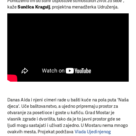
Pomažemo im da sami uspostave samostalan život za sebe
“,
kaže
Sunčica Kragulj
, projektna menadžerka Udruženja.
Danas Aida i njeni cimeri rade u bašti kuće na pola puta 'Naša
djeca'. Uče baštovanstvo, a ujedno pripremaju prostor za
otvaranje za posetioce i goste u kafiću. Grad Mostar je
vlasnik zgrade i dvorišta, tako da je to javni prostor gde se
ljudi mogu sastajati i uživati zajedno. U Mostaru nema mnogo
ovakvih mesta. Projekat podržava
Vlada Ujedinjenog