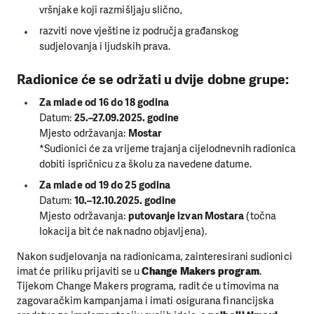
vršnjake koji razmišljaju slično,
razviti nove vještine iz područja građanskog
sudjelovanja i ljudskih prava.
Radionice će se održati u dvije dobne grupe:
Za mlade od 16 do 18 godina
Datum:
25.–27.09.2025. godine
Mjesto održavanja:
Mostar
*Sudionici će za vrijeme trajanja cijelodnevnih radionica
dobiti ispričnicu za školu za navedene datume.
Za mlade od 19 do 25 godina
Datum:
10.–12.10.2025. godine
Mjesto održavanja:
putovanje izvan Mostara
(točna
lokacija bit će naknadno objavljena).
Nakon sudjelovanja na radionicama, zainteresirani sudionici
imat će priliku prijaviti se u
Change Makers program
.
Tijekom Change Makers programa, radit će u timovima na
zagovaračkim kampanjama i imati osigurana financijska