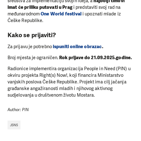
sredstva za implementaciju svojih ideja, a
najbolji timovi
imat će priliku putovati u Prag
i predstaviti svoj rad na
međunarodnom
One World festival
i upoznati mlade iz
Češke Republike.
Kako se prijaviti?
Za prijavu je potrebno
ispuniti online obrazac
.
Broj mjesta je ograničen.
Rok prijave do 21.09.2025.godine.
Radionice implementira organizacija People in Need (PIN) u
okviru projekta Right(s) Now!, koji financira Ministarstvo
vanjskih poslova Češke Republike. Projekt ima cilj jačanja
građanske angažiranosti mladih i njihovog aktivnog
sudjelovanja u društvenom životu Mostara.
Author: PIN
JSNS