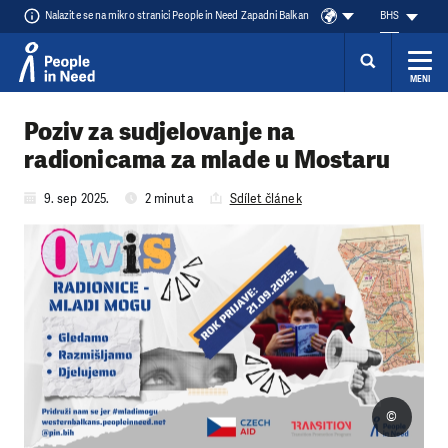
Nalazite se na mikro stranici People in Need Zapadni Balkan
BHS
MENI
Přeskočit na obsah
Poziv za sudjelovanje na
radionicama za mlade u Mostaru
9. sep 2025.
2 minuta
Sdílet článek
©