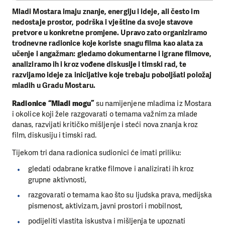
Mladi Mostara imaju znanje, energiju i ideje, ali često im
nedostaje prostor, podrška i vještine da svoje stavove
pretvore u konkretne promjene. Upravo zato organiziramo
trodnevne radionice koje koriste snagu filma kao alata za
učenje i angažman: gledamo dokumentarne i igrane filmove,
analiziramo ih i kroz vođene diskusije i timski rad, te
razvijamo ideje za inicijative koje trebaju poboljšati položaj
mladih u Gradu Mostaru.
Radionice “Mladi mogu”
su namijenjene mladima iz Mostara
i okolice koji žele razgovarati o temama važnim za mlade
danas, razvijati kritičko mišljenje i steći nova znanja kroz
film, diskusiju i timski rad.
Tijekom tri dana radionica sudionici će imati priliku:
gledati odabrane kratke filmove i analizirati ih kroz
grupne aktivnosti,
razgovarati o temama kao što su ljudska prava, medijska
pismenost, aktivizam, javni prostori i mobilnost,
podijeliti vlastita iskustva i mišljenja te upoznati