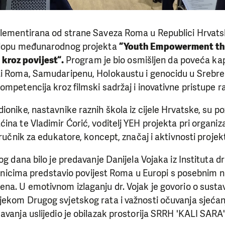
plementirana od strane Saveza Roma u Republici Hrvatsk
sklopu međunarodnog projekta
“Youth Empowerment thr
kroz povijest“.
Program je bio osmišljen da poveća kap
ti Roma, Samudaripenu, Holokaustu i genocidu u Srebren
ompetencija kroz filmski sadržaj i inovativne pristupe 
ionike, nastavnike raznih škola iz cijele Hrvatske, su po
ina te Vladimir Ćorić, voditelj YEH projekta pri organiza
iručnik za edukatore, koncept, značaj i aktivnosti projek
og dana bilo je predavanje Danijela Vojaka iz Instituta d
udionicima predstavio povijest Roma u Europi s posebnim
na. U emotivnom izlaganju dr. Vojak je govorio o sustavn
jekom Drugog svjetskog rata i važnosti očuvanja sjeća
avanja uslijedio je obilazak prostorija SRRH 'KALI SARA'