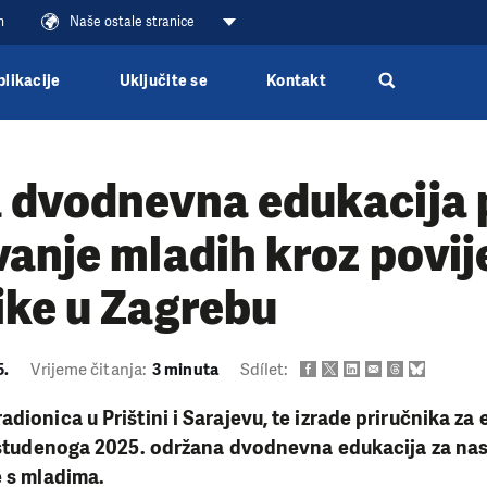
n
Naše ostale stranice
blikacije
Uključite se
Kontakt
 dvodnevna edukacija 
anje mladih kroz povij
ike u Zagrebu
5.
Vrijeme čitanja:
3 minuta
Sdílet:
dionica u Prištini i Sarajevu, te izrade priručnika za 
. studenoga 2025. održana dvodnevna edukacija za nas
e s mladima.