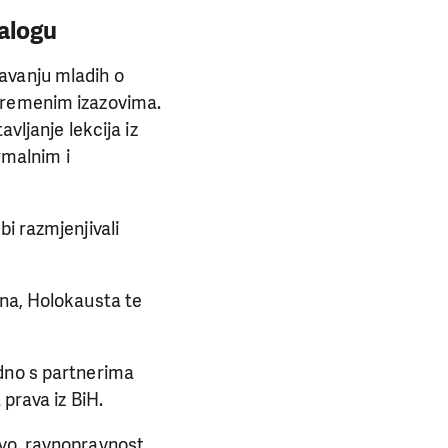
jalogu
avanju mladih o
uvremenim izazovima.
vljanje lekcija iz
rmalnim i
i razmjenjivali
ena, Holokausta te
edno s partnerima
 prava iz BiH.
vo, ravnopravnost,