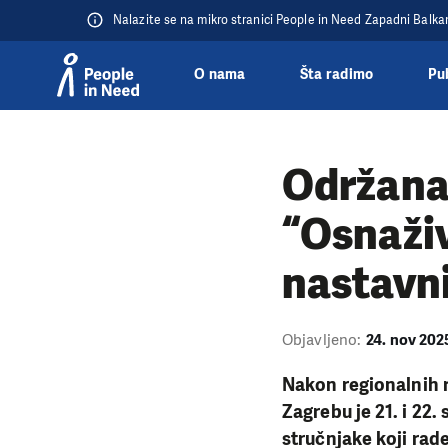
Nalazite se na mikro stranici People in Need Zapadni Balka
O nama
Šta radimo
Pu
Přeskočit na obsah
Održana
“Osnaživ
nastavn
Objavljeno:
24. nov 202
Nakon regionalnih ra
Zagrebu je 21. i 22
stručnjake koji rad