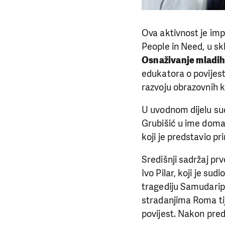
Ova aktivnost je im
People in Need, u 
Osnaživanje mladih 
edukatora o povijes
razvoju obrazovnih k
U uvodnom dijelu sud
Grubišić u ime domać
koji je predstavio pr
Središnji sadržaj prv
Ivo Pilar, koji je s
tragediju Samudaripe
stradanjima Roma ti
povijest. Nakon pred