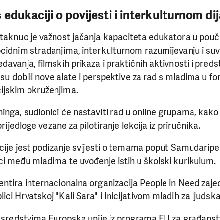
edukaciji o povijesti i interkulturnom di
staknuo je važnost jačanja kapaciteta edukatora u pouč
ocidnim stradanjima, interkulturnom razumijevanju i s
avanja, filmskih prikaza i praktičnih aktivnosti i predsta
 su dobili nove alate i perspektive za rad s mladima u fo
ijskim okruženjima.
nga, sudionici će nastaviti rad u online grupama, kako b
prijedloge vezane za pilotiranje lekcija iz priručnika.
acije jest podizanje svijesti o temama poput Samudarip
i među mladima te uvođenje istih u školski kurikulum.
entira internacionalna organizacija People in Need zaj
i Hrvatskoj "Kali Sara" i Inicijativom mladih za ljudska
n sredstvima Europske unije iz programa EU za građanst