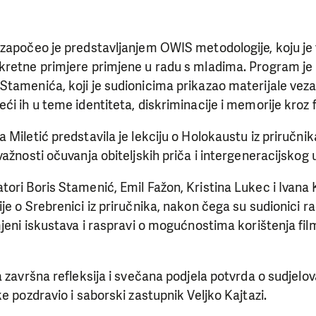
započeo je predstavljanjem OWIS metodologije, koju je 
kretne primjere primjene u radu s mladima. Program je 
Stamenića, koji je sudionicima prikazao materijale vez
i ih u teme identiteta, diskriminacije i memorije kroz f
iletić predstavila je lekciju o Holokaustu iz priručnika,
važnosti očuvanja obiteljskih priča i intergeneracijskog 
ori Boris Stamenić, Emil Fažon, Kristina Lukec i Ivana K
je o Srebrenici iz priručnika, nakon čega su sudionici r
mjeni iskustava i raspravi o mogućnostima korištenja fi
a završna refleksija i svečana podjela potvrda o sudjelov
e pozdravio i saborski zastupnik Veljko Kajtazi.