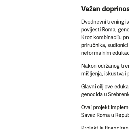
Važan doprinos 
Dvodnevni trening i
povijesti Roma, gen
Kroz kombinaciju pred
priručnika, sudionici
neformalnim edukac
Nakon održanog treni
mišljenja, iskustva i 
Glavni cilj ove eduk
genocida u Srebrenic
Ovaj projekt implem
Savez Roma u Republic
Projekt je financira