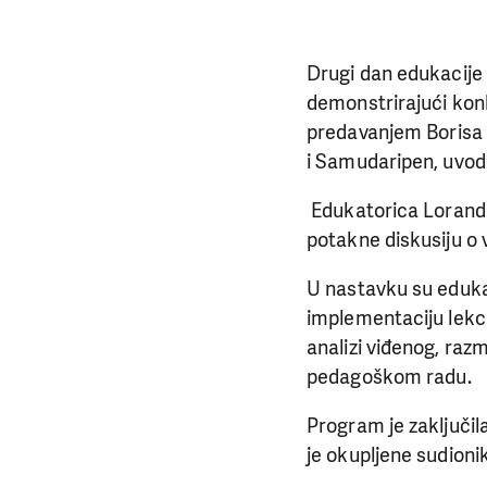
Drugi dan edukacije 
demonstrirajući kon
predavanjem Borisa 
i Samudaripen, uvodeć
Edukatorica Loranda M
potakne diskusiju o 
U nastavku su edukat
implementaciju lekci
analizi viđenog, raz
pedagoškom radu.
Program je zaključil
je okupljene sudionik