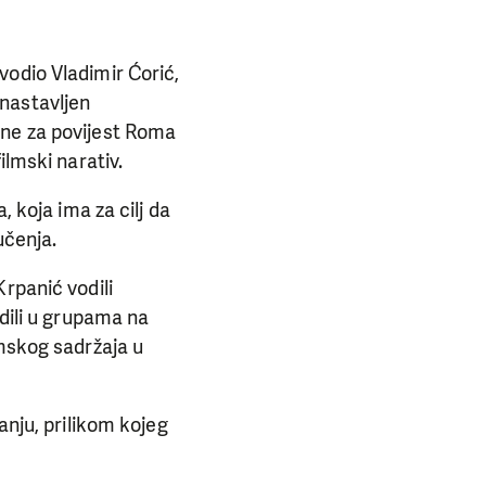
vodio Vladimir Ćorić,
nastavljen
ane za povijest Roma
ilmski narativ.
 koja ima za cilj da
učenja.
rpanić vodili
adili u grupama na
lmskog sadržaja u
anju, prilikom kojeg