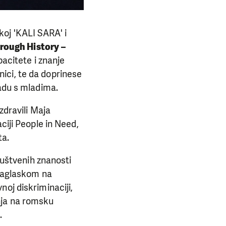
oj 'KALI SARA' i
ough History –
acitete i znanje
ici, te da doprinese
radu s mladima.
zdravili Maja
ciji People in Need,
ta.
ruštvenih znanosti
 naglaskom na
oj diskriminaciji,
nja na romsku
.