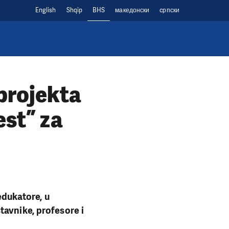
English
Shqip
BHS
македонски
cрпски
projekta
est” za
edukatore, u
tavnike, profesore i