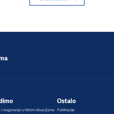
ima
adimo
Ostalo
i reagovanje u hitnim situacijama
Publikacije