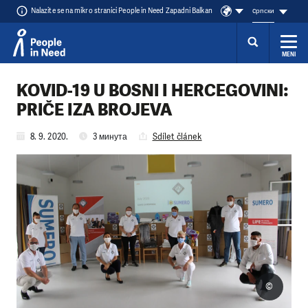
Nalazite se na mikro stranici People in Need Zapadni Balkan
cрпски
MENI
Přeskočit na obsah
KOVID-19 U BOSNI I HERCEGOVINI:
PRIČE IZA BROJEVA
8. 9. 2020.
3 минута
Sdílet článek
©