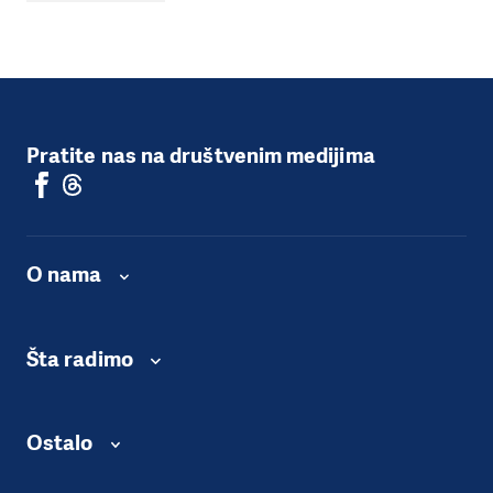
Pratite nas na društvenim medijima
O nama
Šta radimo
Ostalo