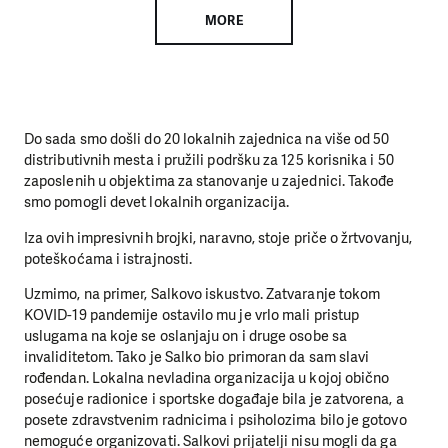
MORE
Do sada smo došli do 20 lokalnih zajednica na više od 50
distributivnih mesta i pružili podršku za 125 korisnika i 50
zaposlenih u objektima za stanovanje u zajednici. Takođe
smo pomogli devet lokalnih organizacija.
Iza ovih impresivnih brojki, naravno, stoje priče o žrtvovanju,
poteškoćama i istrajnosti.
Uzmimo, na primer, Salkovo iskustvo. Zatvaranje tokom
KOVID-19 pandemije ostavilo mu je vrlo mali pristup
uslugama na koje se oslanjaju on i druge osobe sa
invaliditetom. Tako je Salko bio primoran da sam slavi
rođendan. Lokalna nevladina organizacija u kojoj obično
posećuje radionice i sportske događaje bila je zatvorena, a
posete zdravstvenim radnicima i psiholozima bilo je gotovo
nemoguće organizovati. Salkovi prijatelji nisu mogli da ga