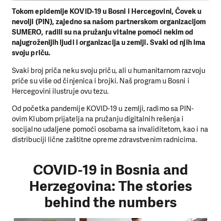
Tokom epidemije KOVID-19 u Bosni i Hercegovini, Čovek u
nevolji (PIN), zajedno sa našom partnerskom organizacijom
SUMERO, radili su na pružanju vitalne pomoći nekim od
najugroženijih ljudi i organizacija u zemlji. Svaki od njih ima
svoju priču.
Svaki broj priča neku svoju priču, ali u humanitarnom razvoju
priče su više od činjenica i brojki. Naš program u Bosni i
Hercegovini ilustruje ovu tezu.
Od početka pandemije KOVID-19 u zemlji, radimo sa PIN-
ovim Klubom prijatelja na pružanju digitalnih rešenja i
socijalno udaljene pomoći osobama sa invaliditetom, kao i na
distribuciji lične zaštitne opreme zdravstvenim radnicima.
COVID-19 in Bosnia and
Herzegovina: The stories
behind the numbers