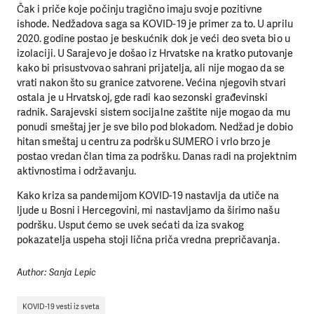
Čak i priče koje počinju tragično imaju svoje pozitivne
ishode. Nedžadova saga sa KOVID-19 je primer za to. U aprilu
2020. godine postao je beskućnik dok je veći deo sveta bio u
izolaciji. U Sarajevo je došao iz Hrvatske na kratko putovanje
kako bi prisustvovao sahrani prijatelja, ali nije mogao da se
vrati nakon što su granice zatvorene. Većina njegovih stvari
ostala je u Hrvatskoj, gde radi kao sezonski građevinski
radnik. Sarajevski sistem socijalne zaštite nije mogao da mu
ponudi smeštaj jer je sve bilo pod blokadom. Nedžad je dobio
hitan smeštaj u centru za podršku SUMERO i vrlo brzo je
postao vredan član tima za podršku. Danas radi na projektnim
aktivnostima i održavanju.
Kako kriza sa pandemijom KOVID-19 nastavlja da utiče na
ljude u Bosni i Hercegovini, mi nastavljamo da širimo našu
podršku. Usput ćemo se uvek sećati da iza svakog
pokazatelja uspeha stoji lična priča vredna prepričavanja.
Author: Sanja Lepic
KOVID-19 vesti iz sveta