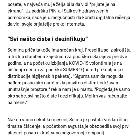
posete, a najveća mu je želja bila da vidi "prijatelje na
ekranu". Uz podršku PIN-a i Salkovih zdravstvenih
pomoćnika, sada je u mogućnosti da koristi digitalna rešenja
da vidi svoje prijatelje preko interneta.
"Svi nešto čiste i dezinfikuju"
Selmina priča takođe ima srećan kraj. Preselila se iz sirotišta
u Tuzli u stambenu zajednicu za podršku u Sarajevu pre dve
godine, a na početku izbijanja KOVID-19 volontirala je na
čišćenju centra za podršku SUMERO (pored prikupljanja i
distribucije higijenskih paketa). "Sigurna sam da mogu da
nađem posao ako naučim da pravilno čistim i održavam
unutrašnje prostore," rekla nam je u martu. "Pogledajte samo
oko sebe, svi nešto čiste i dezinfikuju. Molim vas, računajte
na mene."
Nakon samo nekoliko meseci, Selma je postala vredan član
tima za čišćenje, a početkom avgusta je obezbedila svoj prvi
plaćeni posao u društveno odgovornoj kompaniji.