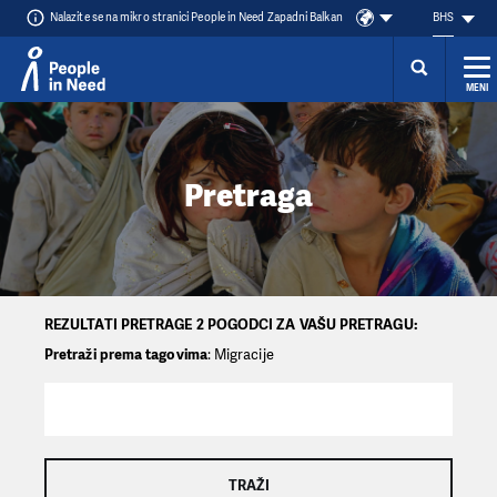
Nalazite se na mikro stranici People in Need Zapadni Balkan
BHS
MENI
Přeskočit na obsah
Pretraga
REZULTATI PRETRAGE 2 POGODCI ZA VAŠU PRETRAGU:
Pretraži prema tagovima
: Migracije