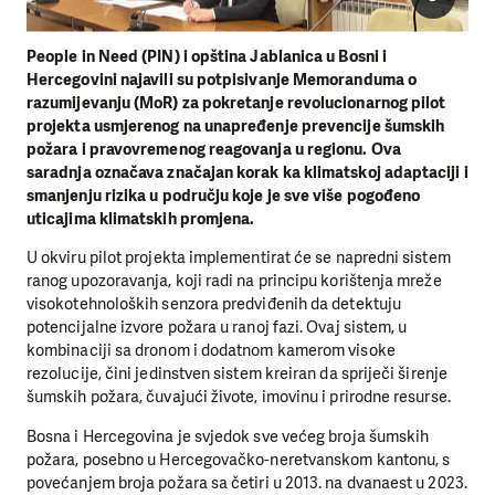
People in Need (PIN) i opština Jablanica u Bosni i
Hercegovini najavili su potpisivanje Memoranduma o
razumijevanju (MoR) za pokretanje revolucionarnog pilot
projekta usmjerenog na unapređenje prevencije šumskih
požara i pravovremenog reagovanja u regionu. Ova
saradnja označava značajan korak ka klimatskoj adaptaciji i
smanjenju rizika u području koje je sve više pogođeno
uticajima klimatskih promjena.
U okviru pilot projekta implementirat će se napredni sistem
ranog upozoravanja, koji radi na principu korištenja mreže
visokotehnoloških senzora predviđenih da detektuju
potencijalne izvore požara u ranoj fazi. Ovaj sistem, u
kombinaciji sa dronom i dodatnom kamerom visoke
rezolucije, čini jedinstven sistem kreiran da spriječi širenje
šumskih požara, čuvajući živote, imovinu i prirodne resurse.
Bosna i Hercegovina je svjedok sve većeg broja šumskih
požara, posebno u Hercegovačko-neretvanskom kantonu, s
povećanjem broja požara sa četiri u 2013. na dvanaest u 2023.