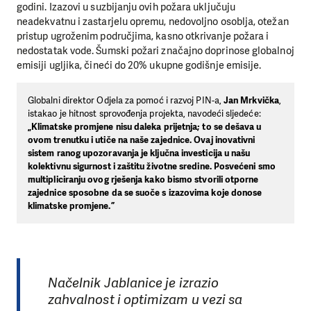
godini. Izazovi u suzbijanju ovih požara uključuju
neadekvatnu i zastarjelu opremu, nedovoljno osoblja, otežan
pristup ugroženim područjima, kasno otkrivanje požara i
nedostatak vode. Šumski požari značajno doprinose globalnoj
emisiji ugljika, čineći do 20% ukupne godišnje emisije.
Globalni direktor Odjela za pomoć i razvoj PIN-a,
Jan Mrkvička
,
istakao je hitnost sprovođenja projekta, navodeći sljedeće:
„Klimatske promjene nisu daleka prijetnja; to se dešava u
ovom trenutku i utiče na naše zajednice. Ovaj inovativni
sistem ranog upozoravanja je ključna investicija u našu
kolektivnu sigurnost i zaštitu životne sredine. Posvećeni smo
multipliciranju ovog rješenja kako bismo stvorili otporne
zajednice sposobne da se suoče s izazovima koje donose
klimatske promjene.”
Načelnik Jablanice je izrazio
zahvalnost i optimizam u vezi sa