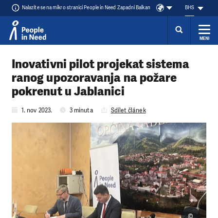
Nalazite se na mikro stranici People in Need Zapadni Balkan
BHS
MENI
Přeskočit na obsah
Inovativni pilot projekat sistema
ranog upozoravanja na požare
pokrenut u Jablanici
1. nov 2023.
3 minuta
Sdílet článek
©