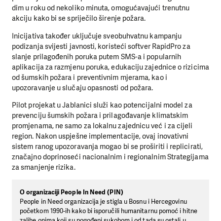
dim u roku od nekoliko minuta, omogućavajući trenutnu
akciju kako bi se spriječilo širenje požara.
Inicijativa također uključuje sveobuhvatnu kampanju
podizanja svijesti javnosti, koristeći softver RapidPro za
slanje prilagođenih poruka putem SMS-a i popularnih
aplikacija za razmjenu poruka, edukaciju zajednice o rizicima
od šumskih požara i preventivnim mjerama, kao i
upozoravanje u slučaju opasnosti od požara.
Pilot projekat u Jablanici služi kao potencijalni model za
prevenciju šumskih požara i prilagođavanje klimatskim
promjenama, ne samo za lokalnu zajednicu već i za cijeli
region. Nakon uspješne implementacije, ovaj inovativni
sistem ranog upozoravanja mogao bi se proširiti i replicirati,
značajno doprinoseći nacionalnim i regionalnim Strategijama
za smanjenje rizika.
O organizaciji People In Need (PIN)
People in Need organizacija je stigla u Bosnu i Hercegovinu
početkom 1990-ih kako bi isporučili humanitarnu pomoć i hitne
zalihe onima koji su pogođeni sukobom i od tada su ostali u