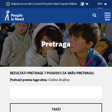
Nalazite se na mikro stranici People in Need Zapadni Balkan
BHS
MENI
Přeskočit na obsah
Pretraga
REZULTATI PRETRAGE 7 POGODCI ZA VAŠU PRETRAGU:
Pretraži prema tagovima
: Civilno društvo